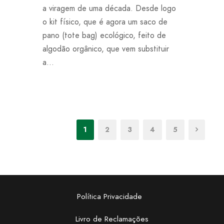
a viragem de uma década. Desde logo
o kit físico, que é agora um saco de
pano (tote bag) ecológico, feito de
algodão orgânico, que vem substituir
a...
1
2
3
4
5
Política Privacidade
Livro de Reclamações