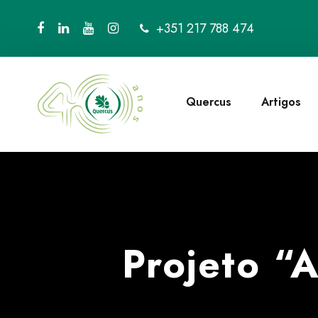
+351 217 788 474
Quercus
Artigos
Projeto “