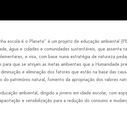
nha escola é o Planeta” é um projeto de educação ambiental (PE
de, água e cidades e comunidades sustentáveis, que assenta na u
ementares, e visa, com base numa estratégia de natureza pedagóg
para que se atinjam as metas ambientais que a Humanidade prec
diminuição e eliminação dos fatores que estão na base das causa
do património natural, fomento da apropriação dos valores natu
ducação ambiental, dirigido a jovens em idade escolar, com espec
 capacitação e sensibilização para a redução do consumo e muda