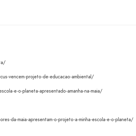
ta/
rcus-vencem-projeto-de-educacao-ambiental/
-escola-e-o-planeta-apresentado-amanha-na-maia/
res-da-maia-apresentam-o-projeto-a-minha-escola-e-o-planeta/