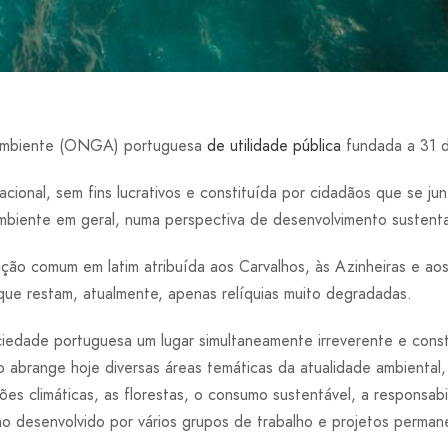
Ambiente (ONGA) portuguesa
de utilidade pública
fundada a 31 d
acional, sem fins lucrativos e constituída por cidadãos que se 
biente em geral, numa perspectiva de desenvolvimento sustent
ão comum em latim atribuída aos Carvalhos, às Azinheiras e aos 
 que restam, atualmente, apenas relíquias muito degradadas.
edade portuguesa um lugar simultaneamente irreverente e constr
 abrange hoje diversas áreas temáticas da atualidade ambiental
ações climáticas, as florestas, o consumo sustentável, a respons
ho desenvolvido por vários grupos de trabalho e projetos perman