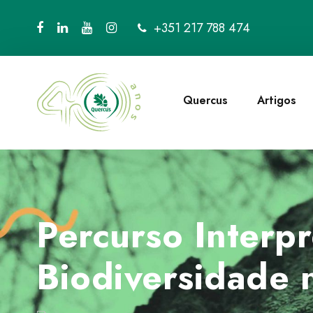
+351 217 788 474
Quercus
Artigos
Percurso Interp
Biodiversidade n