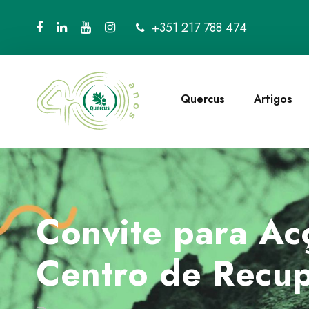
+351 217 788 474
Quercus
Artigos
Convite para Ac
Centro de Recup