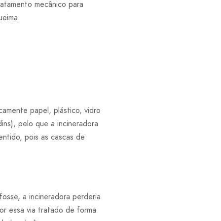
tratamento mecânico para
ueima.
camente papel, plástico, vidro
ins), pelo que a incineradora
ntido, pois as cascas de
osse, a incineradora perderia
por essa via tratado de forma