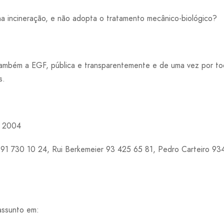
 incineração, e não adopta o tratamento mecânico-biológico?
ambém a EGF, pública e transparentemente e de uma vez por t
s.
e 2004
a 91 730 10 24, Rui Berkemeier 93 425 65 81, Pedro Carteiro 93
assunto em: