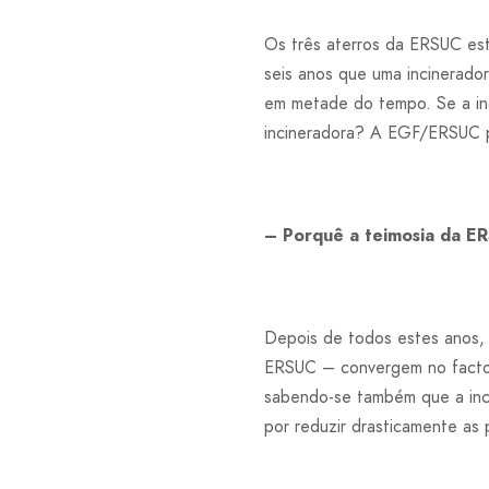
Os três aterros da ERSUC est
seis anos que uma incinerador
em metade do tempo. Se a inc
incineradora? A EGF/ERSUC pa
– Porquê a teimosia da E
Depois de todos estes anos,
ERSUC – convergem no facto d
sabendo-se também que a inci
por reduzir drasticamente as 