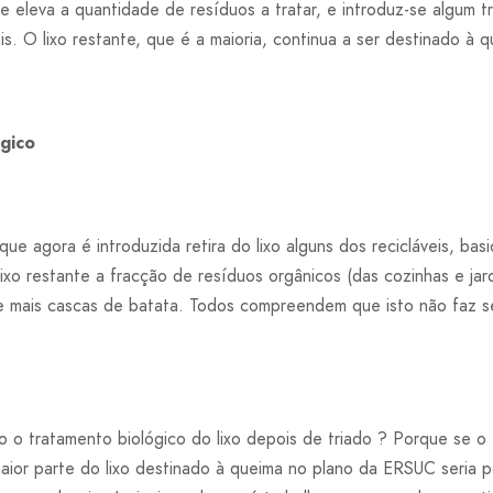
e eleva a quantidade de resíduos a tratar, e introduz-se algum 
is. O lixo restante, que é a maioria, continua a ser destinado à q
ógico
e agora é introduzida retira do lixo alguns dos recicláveis, basi
lixo restante a fracção de resíduos orgânicos (das cozinhas e jard
te mais cascas de batata. Todos compreendem que isto não faz se
o tratamento biológico do lixo depois de triado ? Porque se o f
 maior parte do lixo destinado à queima no plano da ERSUC seria 