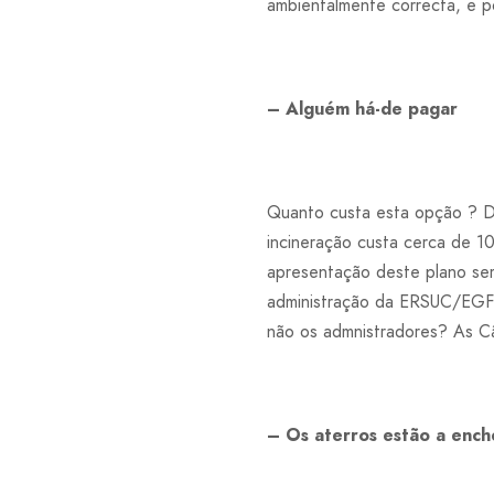
ambientalmente correcta, e p
– Alguém há-de pagar
Quanto custa esta opção ? D
incineração custa cerca de 1
apresentação deste plano sem
administração da ERSUC/EGF é
não os admnistradores? As Câ
– Os aterros estão a ench