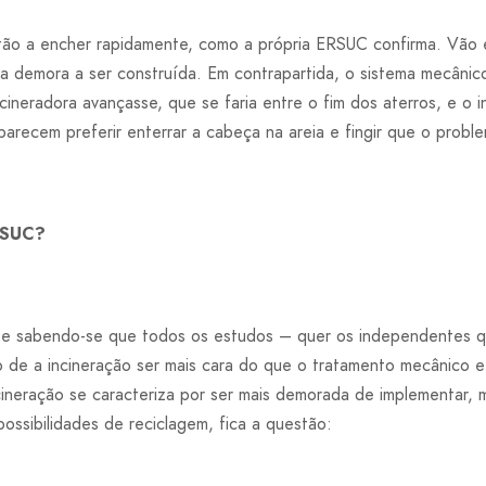
ão a encher rapidamente, como a própria ERSUC confirma. Vão e
a demora a ser construída. Em contrapartida, o sistema mecânico
ineradora avançasse, que se faria entre o fim dos aterros, e o 
recem preferir enterrar a cabeça na areia e fingir que o proble
RSUC?
 e sabendo-se que todos os estudos – quer os independentes q
e a incineração ser mais cara do que o tratamento mecânico e b
neração se caracteriza por ser mais demorada de implementar, ma
possibilidades de reciclagem, fica a questão: