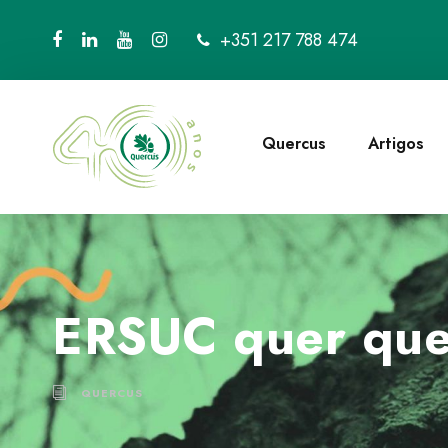
+351 217 788 474
Quercus
Artigos
ERSUC quer que
QUERCUS