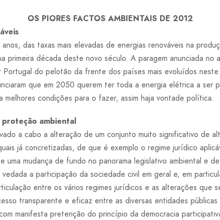
OS PIORES FACTOS AMBIENTAIS DE 2012
áveis
s anos, das taxas mais elevadas de energias renováveis na produç
 na primeira década deste novo século. A paragem anunciada no 
ar Portugal do pelotão da frente dos países mais evoluídos nest
unciaram que em 2050 querem ter toda a energia elétrica a ser p
a melhores condições para o fazer, assim haja vontade política.
e proteção ambiental
do a cabo a alteração de um conjunto muito significativo de alt
quais já concretizadas, de que é exemplo o regime jurídico aplicá
e de uma mudança de fundo no panorama legislativo ambiental e de
 vedada a participação da sociedade civil em geral e, em partic
iculação entre os vários regimes jurídicos e as alterações que s
esso transparente e eficaz entre as diversas entidades públicas
com manifesta preterição do princípio da democracia participativ