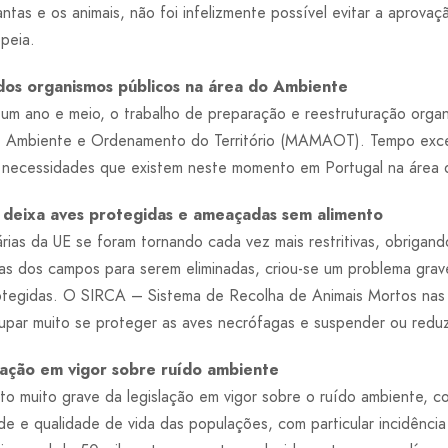
ntas e os animais, não foi infelizmente possível evitar a aprovaç
opeia.
dos organismos públicos na área do Ambiente
um ano e meio, o trabalho de preparação e reestruturação organi
Mar, Ambiente e Ordenamento do Território (MAMAOT). Tempo exc
s necessidades que existem neste momento em Portugal na área 
 deixa aves protegidas e ameaçadas sem alimento
rias da UE se foram tornando cada vez mais restritivas, obrigan
das dos campos para serem eliminadas, criou-se um problema gra
otegidas. O SIRCA – Sistema de Recolha de Animais Mortos nas 
par muito se proteger as aves necrófagas e suspender ou reduz
lação em vigor sobre ruído ambiente
o muito grave da legislação em vigor sobre o ruído ambiente, co
de e qualidade de vida das populações, com particular incidênci