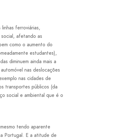
inhas ferroviárias,
 social, afetando as
s, bem como o aumento do
(nomeadamente estudantes),
adas diminuem ainda mais a
do automóvel nas deslocações
exemplo nas cidades de
s transportes públicos (da
o social e ambiental que é o
s, mesmo tendo aparente
a Portugal. E a atitude de