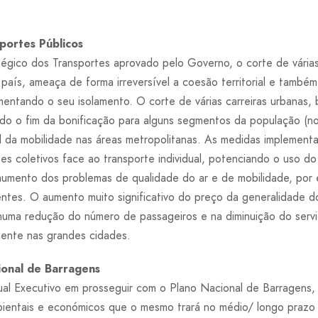
portes Públicos
gico dos Transportes aprovado pelo Governo, o corte de várias l
aís, ameaça de forma irreversível a coesão territorial e também
mentando o seu isolamento. O corte de várias carreiras urbana
indo o fim da bonificação para alguns segmentos da população 
l da mobilidade nas áreas metropolitanas. As medidas implement
tes coletivos face ao transporte individual, potenciando o uso 
umento dos problemas de qualidade do ar e de mobilidade, por 
ntes. O aumento muito significativo do preço da generalidade do
uma redução do número de passageiros e na diminuição do serviç
lmente nas grandes cidades.
ional de Barragens
atual Executivo em prosseguir com o Plano Nacional de Barragen
bientais e económicos que o mesmo trará no médio/ longo prazo 