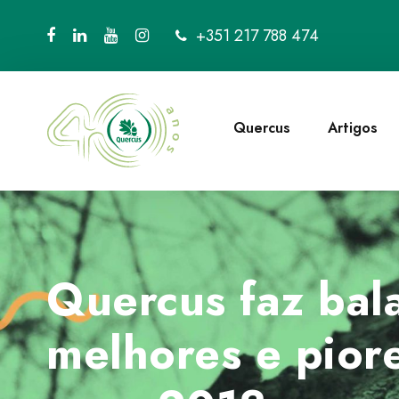
+351 217 788 474
Quercus
Artigos
Quercus faz bal
melhores e piore