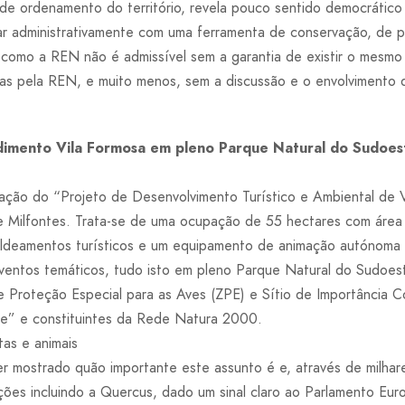
o de ordenamento do território, revela pouco sentido democráti
ar administrativamente com uma ferramenta de conservação, de 
 como a REN não é admissível sem a garantia de existir o mesmo
das pela REN, e muito menos, sem a discussão e o envolvimento
mento Vila Formosa em pleno Parque Natural do Sudoes
ção do “Projeto de Desenvolvimento Turístico e Ambiental de V
e Milfontes. Trata-se de uma ocupação de 55 hectares com área
 aldeamentos turísticos e um equipamento de animação autónoma 
ventos temáticos, tudo isto em pleno Parque Natural do Sudoes
Proteção Especial para as Aves (ZPE) e Sítio de Importância C
e” e constituintes da Rede Natura 2000.
tas e animais
er mostrado quão importante este assunto é e, através de milhare
ões incluindo a Quercus, dado um sinal claro ao Parlamento Eu