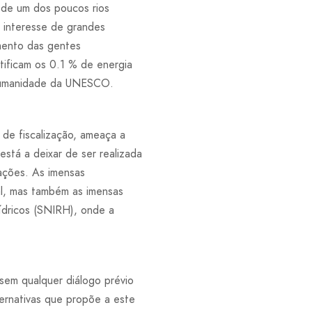
l de um dos poucos rios
o interesse de grandes
imento das gentes
tificam os 0.1 % de energia
 Humanidade da UNESCO.
 de fiscalização, ameaça a
stá a deixar de ser realizada
lações. As imensas
l, mas também as imensas
ídricos (SNIRH), onde a
sem qualquer diálogo prévio
rnativas que propõe a este