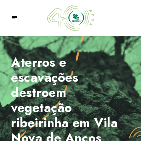
Aterros e
escavações
destroem
vegetação
ribeirinha em Vila
Nova de Anços