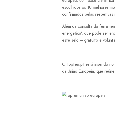
europeu, com base científica 
escolhidos os 10 melhores mo
confirmados pelas respetivas
Além da consulta da ferrame
energética’, que pode ser enc
este selo – gratuito e volunt
O Topten.pt está inserido no
da União Europeia, que reúne