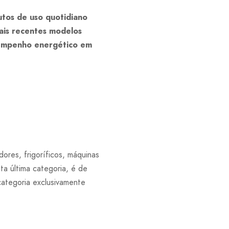
tos de uso quotidiano
ais recentes modelos
sempenho energético em
ores, frigoríficos, máquinas
ta última categoria, é de
categoria exclusivamente