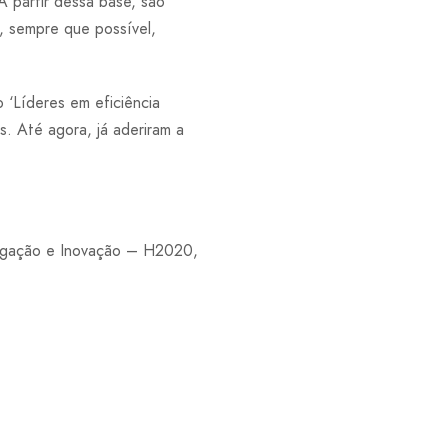
A partir dessa base, são
, sempre que possível,
 ‘Líderes em eficiência
s. Até agora, já aderiram a
tigação e Inovação – H2020,