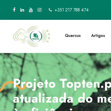
+351 217 788 474
Quercus
Artigos
Projeto Topten.p
atualizada do m