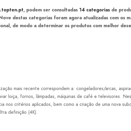
.topten.pt
, podem ser consultadas
14 categorias
de produ
Nove destas categorias foram agora atualizadas com os m
ional, de modo a determinar os produtos com melhor de
ização mais recente correspondem a: congeladores/arcas, aspirad
avar loiça, fornos, lâmpadas, máquinas de café e televisores. Nes
cia nos critérios aplicados, bem como a criação de uma nova sub
tra definição (4K).