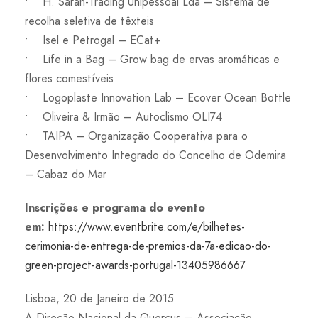
• H. Sarah-Trading Unipessoal Lda – Sistema de
recolha seletiva de têxteis
• Isel e Petrogal – ECat+
• Life in a Bag – Grow bag de ervas aromáticas e
flores comestíveis
• Logoplaste Innovation Lab – Ecover Ocean Bottle
• Oliveira & Irmão – Autoclismo OLI74
• TAIPA – Organização Cooperativa para o
Desenvolvimento Integrado do Concelho de Odemira
– Cabaz do Mar
Inscrições e programa do evento
em:
https://www.eventbrite.com/e/bilhetes-
cerimonia-de-entrega-de-premios-da-7a-edicao-do-
green-project-awards-portugal-13405986667
Lisboa, 20 de Janeiro de 2015
A Direção Nacional da Quercus – Associação