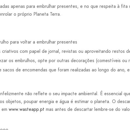
tadas apenas para embrulhar presentes, e no que respeita à fit
enrolar o próprio Planeta Terra.
ulho para voltar a embrulhar presentes
criativos com papel de jornal, revistas ou aproveitando restos d
ezar os embrulhos, opte por outras decorações (comestíveis ou re
 sacos de encomendas que foram realizadas ao longo do ano, e ut
infelizmente não reflete o seu impacte ambiental. É essencial que
 os objetos, poupar energia e água é estimar o planeta. O desca
o em
www.wasteapp.pt
mas antes de descartar lembre-se do valor