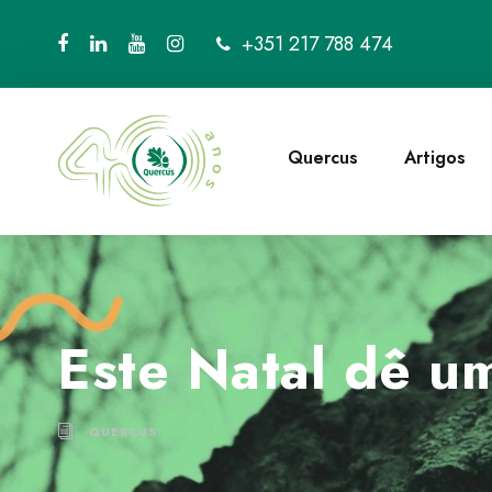
+351 217 788 474
Quercus
Artigos
Este Natal dê u
QUERCUS