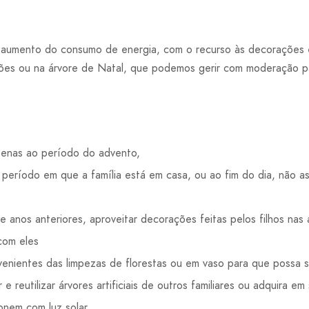
aumento do consumo de energia, com o recurso às decorações e 
ações ou na árvore de Natal, que podemos gerir com moderação pa
penas ao período do advento,
 período em que a família está em casa, ou ao fim do dia, não a
anos anteriores, aproveitar decorações feitas pelos filhos nas 
com eles
ovenientes das limpezas de florestas ou em vaso para que possa 
 e reutilizar árvores artificiais de outros familiares ou adquira 
onem com luz solar.