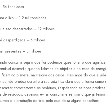
– 54 toneladas
ra o lixo – 1,2 mil toneladas
que são descartados – 12 milhões
 é desperdiçada – 6 milhões
har presentes – 3 milhões
do consumir seja o que for podemos questionar o que signifi
eventual descarte quando falamos de objetos e no caso da energ
s ficam no planeta, na maioria dos casos, mais anos do que a vi
um de nós produz durante a sua vida fica claro que a forma com
descartar corretamente os resíduos, respeitando as boas prática
s de resíduos, devemos evitar consumir e estimar o que já temos
sumos e a produção de lixo, pelo que deixa alguns conselhos: