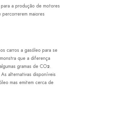
is para a produção de motores
e percorrerem maiores
os carros a gasóleo para se
demonstra que a diferença
e algumas gramas de CO
.
2
As alternativas disponíveis
sóleo mas emitem cerca de