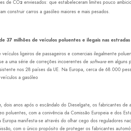
ões de CO
enviesados: que estabeleceram limites pouco ambicio
2
ram construir carros a gasóleo maiores e mais pesados.
e 37 milhões de veículos poluentes e ilegais nas estradas
 veículos ligeiros de passageiros e comerciais ilegalmente poluen
-se a uma série de correções incoerentes de
software
em alguns p
sistente nos 28 países da UE. Na Europa, cerca de 68.000 pe
veículos a gasóleo
, dois anos após o escândalo do Dieselgate, os fabricantes de 
óleo poluentes, com a conivência da Comissão Europeia e dos Es
 Europa manifesta-se através do olhar cego dos reguladores nac
ssão, com o único propósito de proteger os fabricantes automó