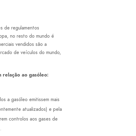
és de regulamentos
opa, no resto do mundo é
erciais vendidos são a
rcado de veículos do mundo,
m relação ao gasóleo:
los a gasóleo emitissem mais
entemente atualizados) e pela
larem controlos aos gases de
.