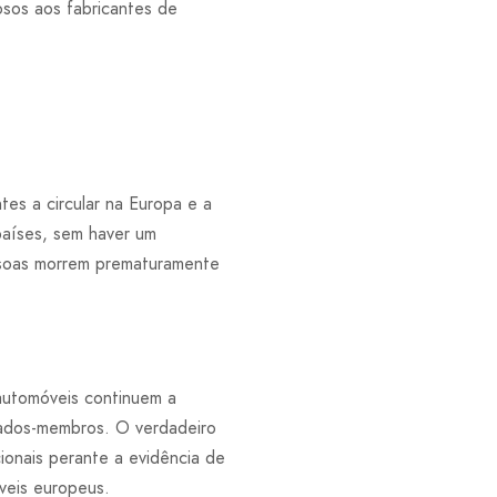
sos aos fabricantes de
tes a circular na Europa e a
aíses, sem haver um
ssoas morrem prematuramente
automóveis continuem a
tados-membros. O verdadeiro
ionais perante a evidência de
veis europeus.