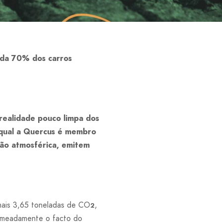
inda 70% dos carros
 realidade pouco limpa dos
 qual a Quercus é membro
ção atmosférica, emitem
 mais 3,65 toneladas de CO
,
2
 nomeadamente o facto do