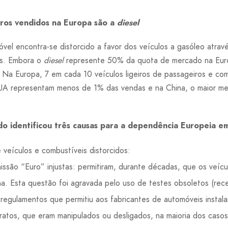
eiros vendidos na Europa são a
diesel
el encontra-se distorcido a favor dos veículos a gasóleo atrav
os. Embora o
diesel
represente 50% da quota de mercado na Eur
Na Europa, 7 em cada 10 veículos ligeiros de passageiros e com
UA representam menos de 1% das vendas e na China, o maior me
do identificou três causas para a dependência Europeia e
 veículos e combustíveis distorcidos:
ssão “Euro” injustas: permitiram, durante décadas, que os veícu
a. Esta questão foi agravada pelo uso de testes obsoletos (rec
s regulamentos que permitiu aos fabricantes de automóveis insta
ratos, que eram manipulados ou desligados, na maioria dos casos