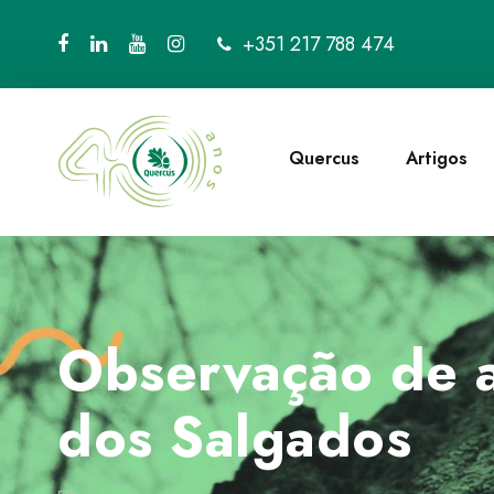
+351 217 788 474
Quercus
Artigos
Observação de a
dos Salgados