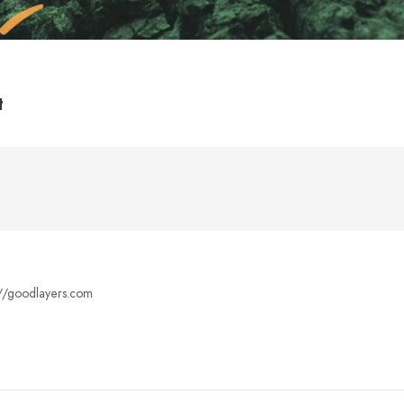
t
p://goodlayers.com