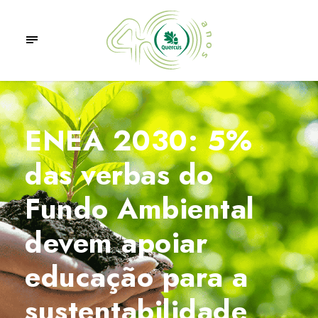
ENEA 2030: 5%
das verbas do
Fundo Ambiental
devem apoiar
educação para a
sustentabilidade