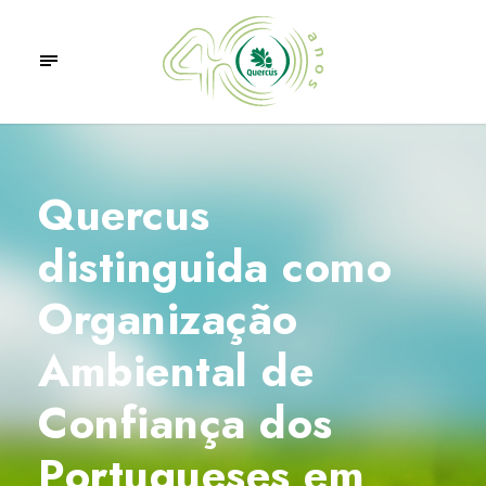
Quercus
distinguida como
Organização
Ambiental de
Confiança dos
Portugueses em