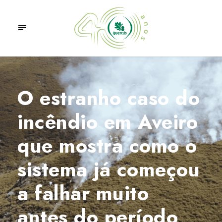
O estranho caso do
incêndio em Aveiro
que mostra como o
sistema já começou
a falhar muito
antes do período