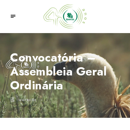
Convocatória –
Assembleia Geral
Ordinária
QUERCUS