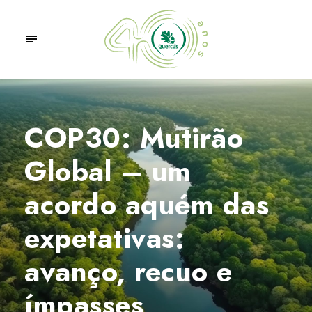
COP30: Mutirão
Global – um
acordo aquém das
expetativas:
avanço, recuo e
ímpasses