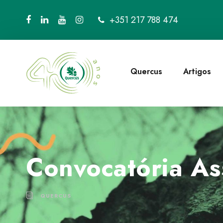
+351 217 788 474
Quercus
Artigos
Convocatória As
QUERCUS