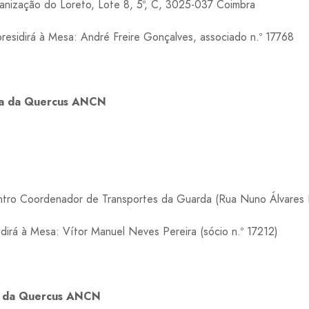
anização do Loreto, Lote 8, 5º, C, 3025-037 Coimbra
esidirá à Mesa: André Freire Gonçalves, associado n.º 17768
da da Quercus ANCN
tro Coordenador de Transportes da Guarda (Rua Nuno Álvares P
irá à Mesa: Vítor Manuel Neves Pereira (sócio n.º 17212)
oa da Quercus ANCN