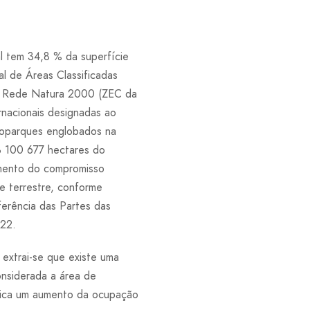
l tem 34,8 % da superfície
l de Áreas Classificadas
na Rede Natura 2000 (ZEC da
rnacionais designadas ao
eoparques englobados na
3 100 677 hectares do
rimento do compromisso
e terrestre, conforme
ferência das Partes das
022.
extrai-se que existe uma
nsiderada a área de
lica um aumento da ocupação