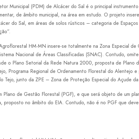
etor Municipal (PDM) de Alcácer do Sal é o principal instrumen
amentar, de âmbito municipal, na área em estudo. O projeto inser
r do Sal, em áreas de solos rústicos – categoria de Espaços F
ção”.
Agroflorestal HM-MN insere-se totalmente na Zona Especial de
istema Nacional de Áreas Classificadas (SNAC). Contudo, omite
esde o Plano Setorial da Rede Natura 2000, proposta de Plano
o, Programa Regional de Ordenamento Florestal do Alentejo e 
do Tejo, junto da ZPE – Zona de Proteção Especial do Açude da
 Plano de Gestão Florestal (PGF), e que será objeto de um pla
ora, proposto no âmbito do EIA. Contudo, não é no PGF que deve