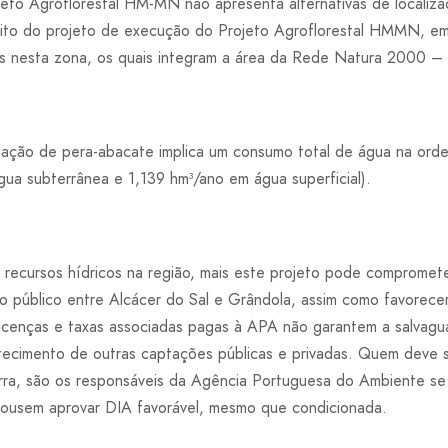
eto Agroflorestal HM-MN não apresenta alternativas de localiz
bito do projeto de execução do Projeto Agroflorestal HMMN, em
ntes nesta zona, os quais integram a área da Rede Natura 2000
tação de pera-abacate implica um consumo total de água na ord
ua subterrânea e 1,139 hm³/ano em água superficial).
recursos hídricos na região, mais este projeto pode compromete
o público entre Alcácer do Sal e Grândola, assim como favorecer
icenças e taxas associadas pagas à APA não garantem a salvagu
cimento de outras captações públicas e privadas. Quem deve s
ra, são os responsáveis da Agência Portuguesa do Ambiente se 
ousem aprovar DIA favorável, mesmo que condicionada.