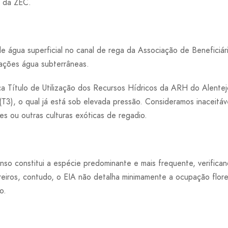
 da ZEC.
e água superficial no canal de rega da Associação de Beneficiár
ações água subterrâneas.
ça Título de Utilização dos Recursos Hídricos da ARH do Alente
3), o qual já está sob elevada pressão. Consideramos inaceitáv
s ou outras culturas exóticas de regadio.
nso constitui a espécie predominante e mais frequente, verific
reiros, contudo, o EIA não detalha minimamente a ocupação flore
o.