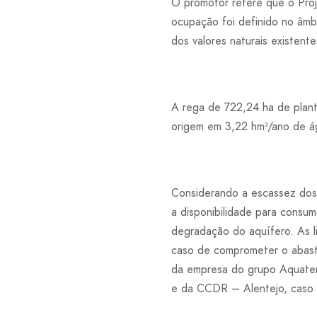
O promotor refere que o Proj
ocupação foi definido no âm
dos valores naturais existe
A rega de 722,24 ha de plan
origem em 3,22 hm³/ano de ág
Considerando a escassez dos 
a disponibilidade para consum
degradação do aquífero. As l
caso de comprometer o abaste
da empresa do grupo Aquater
e da CCDR – Alentejo, caso 