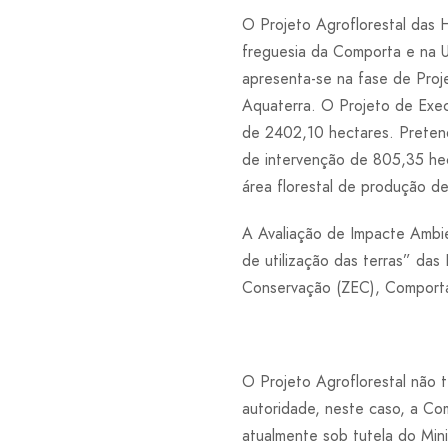
O Projeto Agroflorestal das
freguesia da Comporta e na U
apresenta-se na fase de Pro
Aquaterra. O Projeto de Exe
de 2402,10 hectares. Pretend
de intervenção de 805,35 hec
área florestal de produção d
A Avaliação de Impacte Ambie
de utilização das terras” da
Conservação (ZEC), Comport
O Projeto Agroflorestal não t
autoridade, neste caso, a C
atualmente sob tutela do Minis