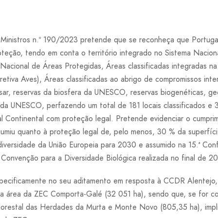
Ministros n.º 190/2023 pretende que se reconheça que Portuga
teção, tendo em conta o território integrado no Sistema Naciona
acional de Áreas Protegidas, Áreas classificadas integradas 
retiva Aves), Áreas classificadas ao abrigo de compromissos inte
ar, reservas da biosfera da UNESCO, reservas biogenéticas, g
a UNESCO, perfazendo um total de 181 locais classificados e 
ugal Continental com proteção legal. Pretende evidenciar o cump
sumiu quanto à proteção legal de, pelo menos, 30 % da superfíci
odiversidade da União Europeia para 2030 e assumido na 15.ª Con
Convenção para a Diversidade Biológica realizada no final de 2
pecificamente no seu aditamento em resposta à CCDR Alentejo, 
 área da ZEC Comporta-Galé (32 051 ha), sendo que, se for co
florestal das Herdades da Murta e Monte Novo (805,35 ha), imp