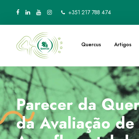
+351 217 788 474
Quercus
Artigos
Parecer da Quer
da Avaliação de