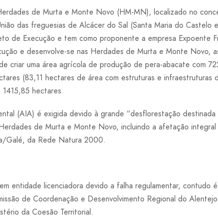
 Herdades de Murta e Monte Novo (HM-MN), localizado no conce
nião das freguesias de Alcácer do Sal (Santa Maria do Castelo 
jeto de Execução e tem como proponente a empresa Expoente Fr
cução e desenvolve-se nas Herdades de Murta e Monte Novo, a
e criar uma área agrícola de produção de pera-abacate com 72
tares (83,11 hectares de área com estruturas e infraestruturas 
e 1415,85 hectares.
ntal (AIA) é exigida devido à grande “desflorestação destinada 
s Herdades de Murta e Monte Novo, incluindo a afetação integral
a/Galé, da Rede Natura 2000.
em entidade licenciadora devido a falha regulamentar, contudo é
omissão de Coordenação e Desenvolvimento Regional do Alentej
tério da Coesão Territorial.