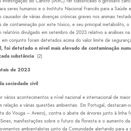
a Investigação do Cancro (IARC) ter classificado o glifosato can
ra seres humanos e o Instituto Nacional Francês para a Saúde 
 causador de várias doenças crónicas graves nos animais testado
s de contaminação por este tóxico, e seu principal metabolito, o
relatório divulgado em setembro de 2023 relativo a análises na
 em conjunto foram detetados acima do valor limite de seguranç
, foi detetado o nível mais elevado de contaminação num
 cada substância
. (2)
ntais de 2023
a sociedade civil
 vários acontecimentos a nível nacional e internacional de maio
 em relação a várias questões ambientais. Em Portugal, destacam-
a do Vouga – Aveiro), contra o abate de árvores junto à linha f
Sines, manifestações sobre o futuro da floresta e o aumento da
movimentos ambientalistas junto da Comunidade alertando para a cr