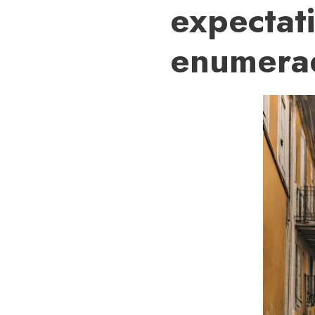
expectat
enumerad