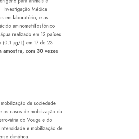
cerígeno para animais e
e Investigação Médica
s em laboratório; e as
 ácido aminometilfosfónico
 água realizado em 12 países
a (0,1 μg/L) em 17 de 23
a amostra
, com 30 vezes
r mobilização da sociedade
se os casos de mobilização da
erroviária do Vouga e do
 intensidade e mobilização de
ise climática.