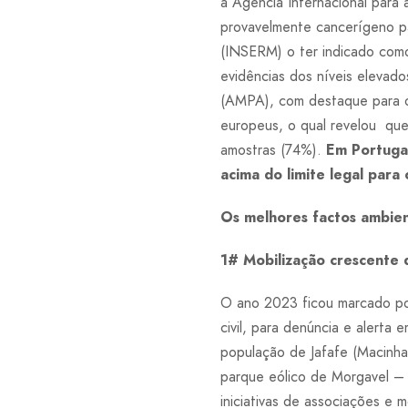
a Agência Internacional para 
provavelmente cancerígeno pa
(INSERM) o ter indicado como
evidências dos níveis elevado
(AMPA), com destaque para o 
europeus, o qual revelou que
amostras (74%).
Em Portugal
acima do limite legal para
Os melhores factos ambie
1# Mobilização crescente d
O ano 2023 ficou marcado por
civil, para denúncia e alerta
população de Jafafe (Macinhat
parque eólico de Morgavel – 
iniciativas de associações e 