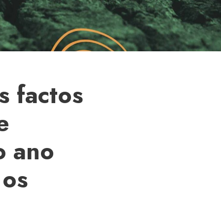
s factos
e
o ano
 os