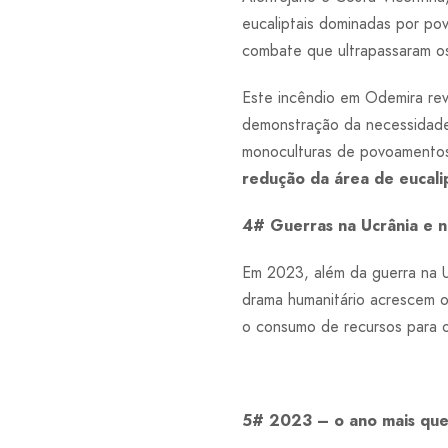
eucaliptais dominadas por po
combate que ultrapassaram os
Este incêndio em Odemira rev
demonstração da necessidad
monoculturas de povoamentos
redução da área de eucalip
4# Guerras na Ucrânia e n
Em 2023, além da guerra na U
drama humanitário acrescem os
o consumo de recursos para o
5# 2023 – o ano mais quen