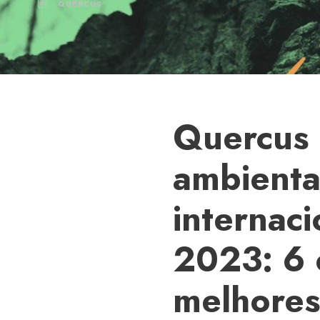
QUERCUS
Quercus d
ambientai
internac
2023: 6 
melhores