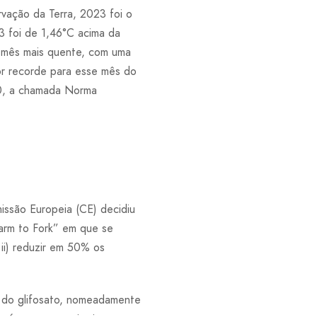
vação da Terra, 2023 foi o
3 foi de 1,46°C acima da
o mês mais quente, com uma
or recorde para esse mês do
20, a chamada Norma
issão Europeia (CE) decidiu
Farm to Fork” em que se
 ii) reduzir em 50% os
e do glifosato, nomeadamente