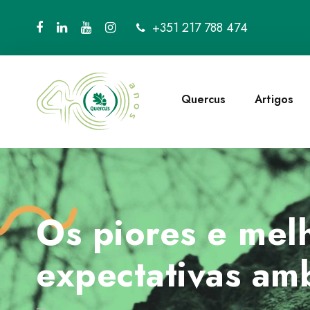
+351 217 788 474
Quercus
Artigos
Os piores e mel
expectativas am