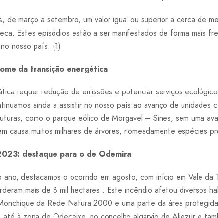
, de março a setembro, um valor igual ou superior a cerca de me
eca. Estes episódios estão a ser manifestados de forma mais fr
no nosso país. (1)
ome da transição energética
ática requer redução de emissões e potenciar serviços ecológic
tinuamos ainda a assistir no nosso país ao avanço de unidades 
truturas, como o parque eólico de Morgavel – Sines, sem uma aval
 em causa muitos milhares de árvores, nomeadamente espécies pr
2023: destaque para o de Odemira
o ano, destacamos o ocorrido em agosto, com início em Vale da T
eram mais de 8 mil hectares . Este incêndio afetou diversos hab
Monchique da Rede Natura 2000 e uma parte da área protegida
, até à zona de Odeceixe, no concelho algarvio de Aljezur e ta