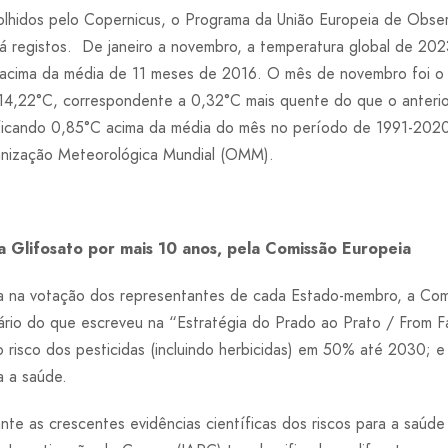
lhidos pelo Copernicus, o Programa da União Europeia de Obser
 registos. De janeiro a novembro, a temperatura global de 202
°C acima da média de 11 meses de 2016. O mês de novembro foi 
 14,22°C, correspondente a 0,32°C mais quente do que o anteri
ficando 0,85°C acima da média do mês no período de 1991-20
anização Meteorológica Mundial (OMM).
 Glifosato por mais 10 anos, pela Comissão Europeia
ada na votação dos representantes de cada Estado-membro, a Com
rário do que escreveu na “Estratégia do Prado ao Prato / From 
o risco dos pesticidas (incluindo herbicidas) em 50% até 2030; e
a a saúde.
nte as crescentes evidências científicas dos riscos para a saúd