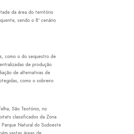
tade da área do território
equente, sendo o 8º cenário
os, como o do sequestro de
centralizadas de produção
iação de alternativas de
otegidas, como o sobreiro.
elha, São Teotónio, no
itats classificados da Zona
 Parque Natural do Sudoeste
mbém vastas áreas de