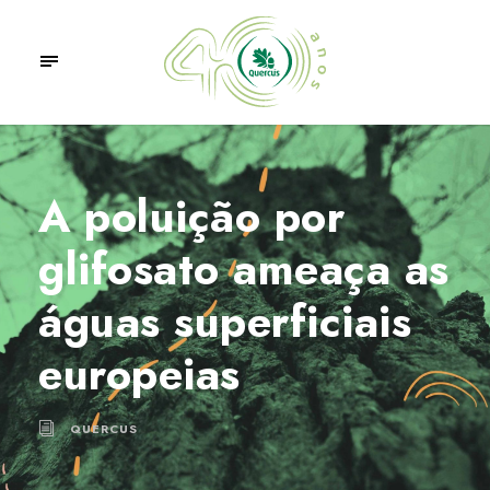
A poluição por
glifosato ameaça as
águas superficiais
europeias
QUERCUS