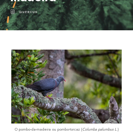
QUERCUS
O pombo-da-madeira ou pombo-torcaz (
Columba palumbus L.
)