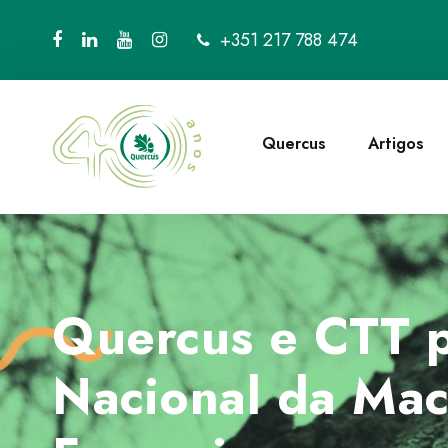
+351 217 788 474
Quercus
Artigos
Quercus e CTT p
Nacional da Mac