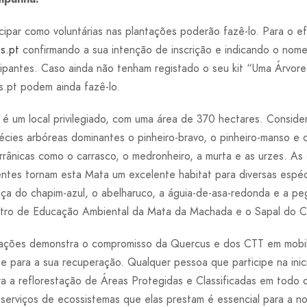
cipar como voluntárias nas plantações poderão fazê-lo. Para o e
s.pt
confirmando a sua intenção de inscrição e indicando o nom
ipantes. Caso ainda não tenham registado o seu kit “Uma Árvore
s.pt podem ainda fazê-lo.
 um local privilegiado, com uma área de 370 hectares. Conside
écies arbóreas dominantes o pinheiro-bravo, o pinheiro-manso e
rrânicas como o carrasco, o medronheiro, a murta e as urzes. As
tentes tornam esta Mata um excelente habitat para diversas espé
nça do chapim-azul, o abelharuco, a águia-de-asa-redonda e a p
entro de Educação Ambiental da Mata da Machada e o Sapal do C
tações demonstra o compromisso da Quercus e dos CTT em mobili
 e para a sua recuperação. Qualquer pessoa que participe na inic
ara a reflorestação de Áreas Protegidas e Classificadas em todo 
 serviços de ecossistemas que elas prestam é essencial para a no