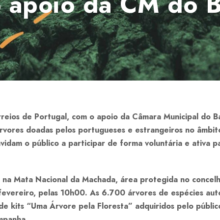
o apoio da CM do B
eios de Portugal, com o apoio da Câmara Municipal do Bar
rvores doadas pelos portugueses e estrangeiros no âmbito
vidam o público a participar de forma voluntária e ativa p
r na Mata Nacional da Machada, área protegida no concelh
fevereiro, pelas 10h00. As 6.700 árvores de espécies aut
 kits “Uma Árvore pela Floresta” adquiridos pelo públic
mpanha.