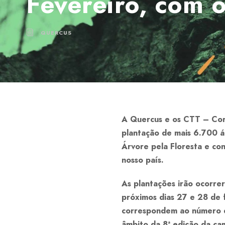
Fevereiro, com 
QUERCUS
A Quercus e os CTT – Corr
plantação de mais 6.700 á
Árvore pela Floresta e con
nosso país.
As plantações irão ocorre
próximos dias 27 e 28 de 
correspondem ao número de
âmbito da 8ª edição da ca