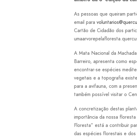
As pessoas que queiram parti
email para
voluntarios@quercu
Cartão de Cidadão dos partic
umaarvorepelafloresta.quercu
A Mata Nacional da Machada é
Barreiro, apresenta como esp
encontrar-se espécies medite
vegetais e a topografia exis
para a avifauna, com a prese
também possível visitar o C
A concretização destas plan
importância da nossa floresta
Floresta” está a contribuir p
das espécies florestais e dos