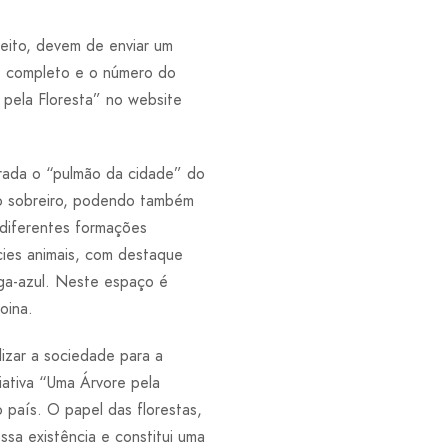
feito, devem de enviar um
e completo e o número do
 pela Floresta” no website
rada o “pulmão da cidade” do
 o sobreiro, podendo também
 diferentes formações
cies animais, com destaque
ega-azul. Neste espaço é
oina.
zar a sociedade para a
iativa “Uma Árvore pela
o país. O papel das florestas,
ssa existência e constitui uma