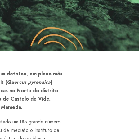
cus detetou, em pleno mês
s (
Quercus pyrenaica
)
ecas no Norte do distrito
o de Castelo de Vide,
o Mamede.
etado um tão grande número
u de imediato o Instituto de
gnóstico do problema