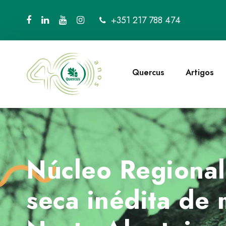
+351 217 788 474
Quercus
Artigos
Núcleo Regional
seca inédita de 