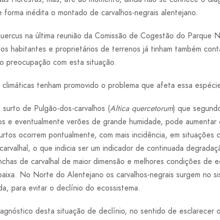
de forma inédita o montado de carvalhos-negrais alentejano.
Quercus na última reunião da Comissão de Cogestão do Parque N
ios habitantes e proprietários de terrenos já tinham também con
do preocupação com esta situação.
 climáticas tenham promovido o problema que afeta essa espécie
 surto de Pulgão-dos-carvalhos (
Altica quercetorum
) que segundo
cos e eventualmente verões de grande humidade, pode aumentar
urtos ocorrem pontualmente, com mais incidência, em situações
carvalhal, o que indicia ser um indicador de continuada degradaç
as de carvalhal de maior dimensão e melhores condições de equ
 baixa. No Norte do Alentejano os carvalhos-negrais surgem no 
a, para evitar o declínio do ecossistema.
agnóstico desta situação de declínio, no sentido de esclarecer o