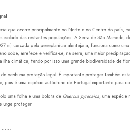
ral
cie que ocorre principalmente no Norte e no Centro do país, m
 isolado das restantes populações. A Serra de São Mamede, dev
1027 m) cercada pela peneplanície alentejana, funciona como um
no sobe, arrefece e verifica-se, na serra, uma maior precipitaç
ilha climática, tendo por isso uma grande biodiversidade de flo
 de nenhuma proteção legal. É importante proteger também esta
e, pois é uma espécie autóctone de Portugal importante para c
olo uma folha e uma bolota de
Quercus pyrenaica
, uma espécie r
e urge proteger.