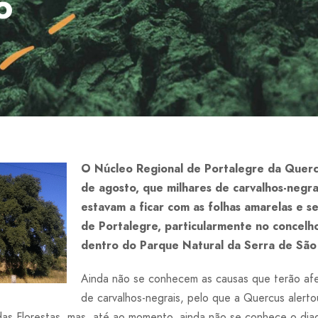
o
O Núcleo Regional de Portalegre da Quer
de agosto, que milhares de carvalhos-negrai
estavam a ficar com as folhas amarelas e s
de Portalegre, particularmente no concelh
dentro do Parque Natural da Serra de Sã
Ainda não se conhecem as causas que terão af
de carvalhos-negrais, pelo que a Quercus alerto
as Florestas, mas, até ao momento, ainda não se conhece o dia