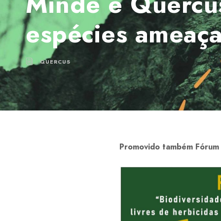
Minde e Quercus
espécies ameaç
QUERCUS
Promovido também Fórum s