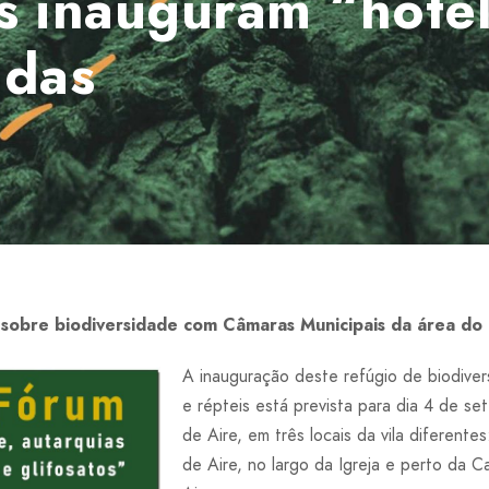
 inauguram “hotel
adas
obre biodiversidade com Câmaras Municipais da área d
A inauguração deste refúgio de biodiver
e répteis está prevista para dia 4 de s
de Aire, em três locais da vila diferent
de Aire, no largo da Igreja e perto da C