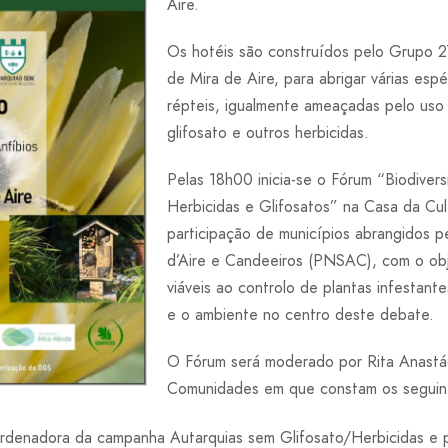
Aire.
Os hotéis são construídos pelo Grupo 2
de Mira de Aire, para abrigar várias espé
répteis, igualmente ameaçadas pelo uso 
glifosato e outros herbicidas.
Pelas 18h00 inicia-se o Fórum “Biodiversi
Herbicidas e Glifosatos” na Casa da Cul
participação de municípios abrangidos p
d’Aire e Candeeiros (PNSAC), com o objet
viáveis ao controlo de plantas infestant
e o ambiente no centro deste debate.
O Fórum será moderado por Rita Anastá
Comunidades em que constam os seguint
rdenadora da campanha Autarquias sem Glifosato/Herbicidas e p