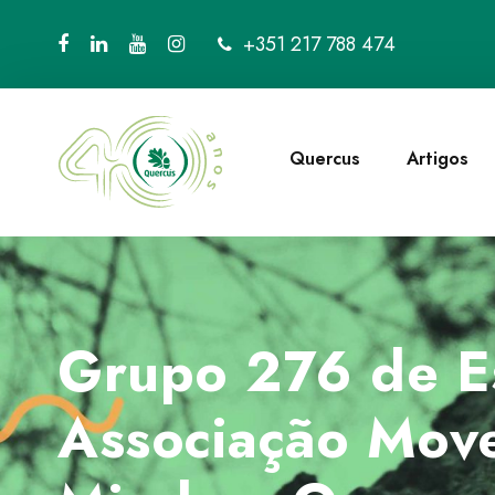
+351 217 788 474
Quercus
Artigos
Grupo 276 de Es
Associação Mov