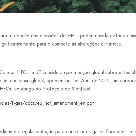
para a redução das emissões de HFCs poderia ainda evitar a em
gnificativamente para o combate às alterações climáticas.
s e os HFCs, a UE considera que a acção global sobre estes últ
 de um consenso global, apresentou, em Abril de 2015, uma propo
 HFCs, ao abrigo do Protocolo de Montreal.
olicies/f-gas/docs/eu_hcf_amendment_en.pdf
idas de regulamentação para controlar os gases fluorados, com