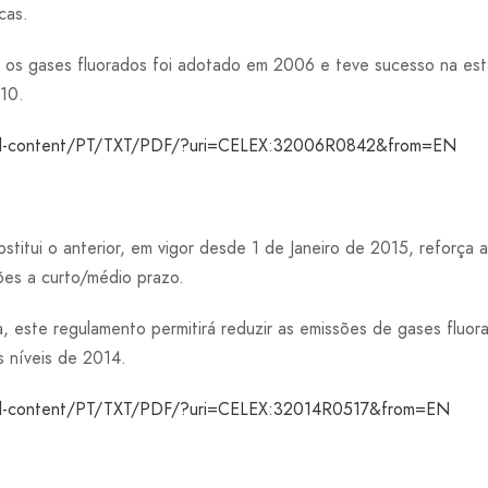
cas.
 os gases fluorados foi adotado em 2006 e teve sucesso na est
10.
egal-content/PT/TXT/PDF/?uri=CELEX:32006R0842&from=EN
titui o anterior, em vigor desde 1 de Janeiro de 2015, reforça 
ões a curto/médio prazo.
 este regulamento permitirá reduzir as emissões de gases fluor
 níveis de 2014.
egal-content/PT/TXT/PDF/?uri=CELEX:32014R0517&from=EN