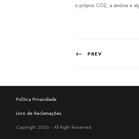
o próprio CO2, a amónia e al
PREV
Política Privacidade
Livro de Reclamações
Copyright 2026 - All Right Reserved