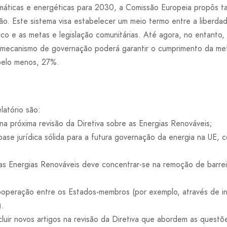
imáticas e energéticas para 2030, a Comissão Europeia propôs 
o. Este sistema visa estabelecer um meio termo entre a liberd
co e as metas e legislação comunitárias. Até agora, no entanto,
l mecanismo de governação poderá garantir o cumprimento da met
 pelo menos, 27%.
latório são:
na próxima revisão da Diretiva sobre as Energias Renováveis;
ase jurídica sólida para a futura governação da energia na UE, 
 as Energias Renováveis deve concentrar-se na remoção de barreir
cooperação entre os Estados-membros (por exemplo, através de i
).
cluir novos artigos na revisão da Diretiva que abordem as questõ