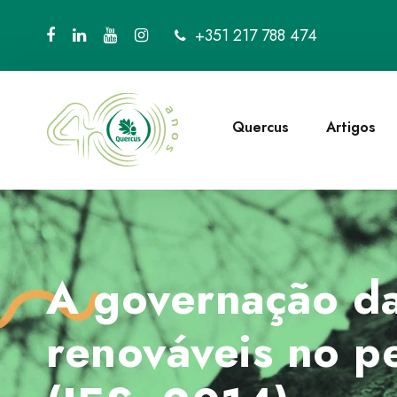
+351 217 788 474
Quercus
Artigos
A governação da
renováveis no p