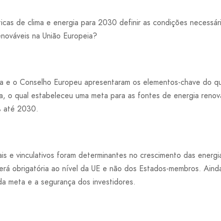
cas de clima e energia para 2030 definir as condições necessári
enováveis na União Europeia?
a e o Conselho Europeu apresentaram os elementos-chave do qua
a, o qual estabeleceu uma meta para as fontes de energia reno
% até 2030.
ais e vinculativos foram determinantes no crescimento das energi
rá obrigatória ao nível da UE e não dos Estados-membros. Ainda
da meta e a segurança dos investidores.