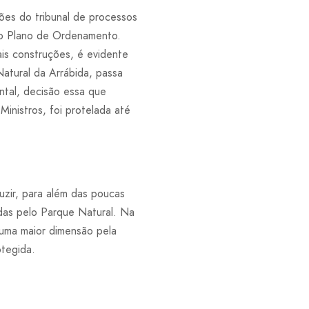
ões do tribunal de processos
 o Plano de Ordenamento.
is construções, é evidente
atural da Arrábida, passa
ntal, decisão essa que
inistros, foi protelada até
zir, para além das poucas
das pelo Parque Natural. Na
 uma maior dimensão pela
otegida.