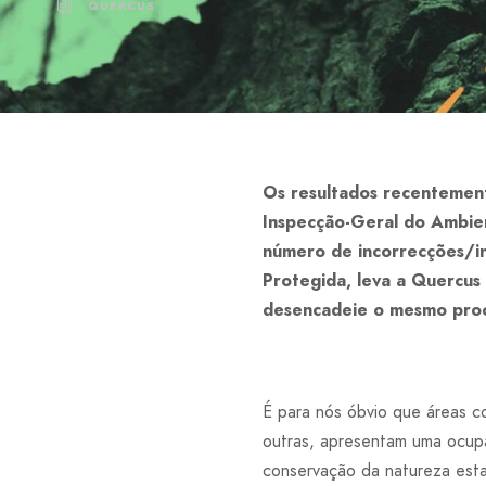
QUERCUS
Os resultados recentement
Inspecção-Geral do Ambie
número de incorrecções/in
Protegida, leva a Quercus
desencadeie o mesmo proc
É para nós óbvio que áreas c
outras, apresentam uma ocupa
conservação da natureza esta