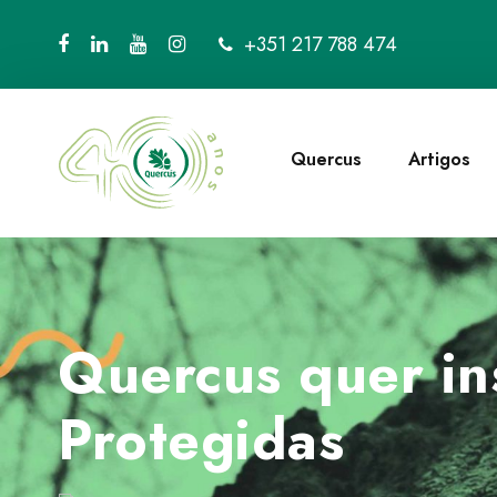
+351 217 788 474
Quercus
Artigos
Quercus quer in
Protegidas