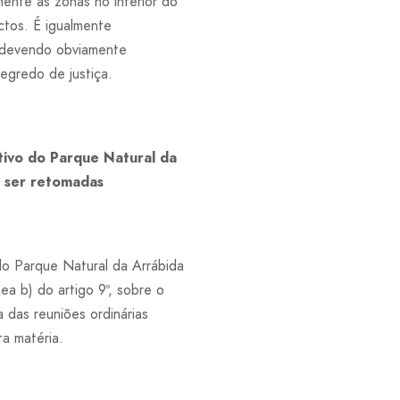
mente as zonas no interior do
ctos. É igualmente
 devendo obviamente
egredo de justiça.
tivo do Parque Natural da
 ser retomadas
o Parque Natural da Arrábida
ea b) do artigo 9º, sobre o
das reuniões ordinárias
a matéria.