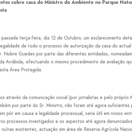
ntos sobre casa do Ministro do Ambiente no Parque Natur
nte
a passada terça-feira, dia 12 de Outubro, um esclarecimento det
egalidade de todo o processo de autorização da casa do actual
Dr. Nobre Guedes por parte das diferentes entidades, nomeada
 da Arrábida, efectuando o mesmo procedimento de avaliação q
 esta Área Protegida.
s através da comunicação social (por jornalistas e pelo próprio M
mbém por parte do Sr. Ministro, não foram até agora suficientes
 sem pôr em causa a legalidade processual, seria útil em nosso e
tros processos investigados e os aspectos até agora denunciado
s ruínas existentes, actuação em área de Reserva Agrícola Nacio