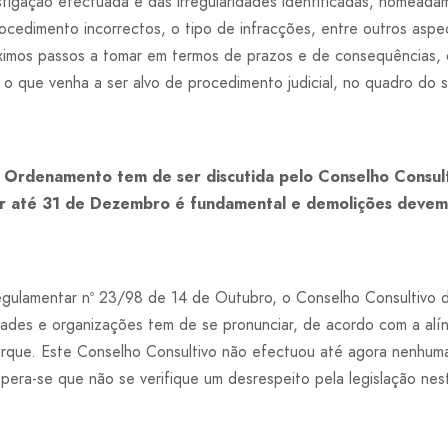
stigação efectuada e das irregularidades identificadas, nomeada
ocedimento incorrectos, o tipo de infracções, entre outros aspe
ximos passos a tomar em termos de prazos e de consequências,
 o que venha a ser alvo de procedimento judicial, no quadro do s
e Ordenamento tem de ser discutida pelo Conselho Consul
or até 31 de Dezembro é fundamental e demolições devem
ulamentar nº 23/98 de 14 de Outubro, o Conselho Consultivo d
dades e organizações tem de se pronunciar, de acordo com a alín
que. Este Conselho Consultivo não efectuou até agora nenhuma 
pera-se que não se verifique um desrespeito pela legislação nest