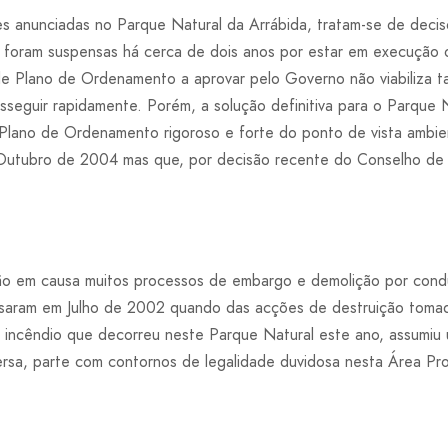
s anunciadas no Parque Natural da Arrábida, tratam-se de decis
e foram suspensas há cerca de dois anos por estar em execução
 Plano de Ordenamento a aprovar pelo Governo não viabiliza ta
seguir rapidamente. Porém, a solução definitiva para o Parque N
Plano de Ordenamento rigoroso e forte do ponto de vista ambie
Outubro de 2004 mas que, por decisão recente do Conselho de M
ão em causa muitos processos de embargo e demolição por condu
usaram em Julho de 2002 quando das acções de destruição toma
 incêndio que decorreu neste Parque Natural este ano, assumiu
rsa, parte com contornos de legalidade duvidosa nesta Área Pr