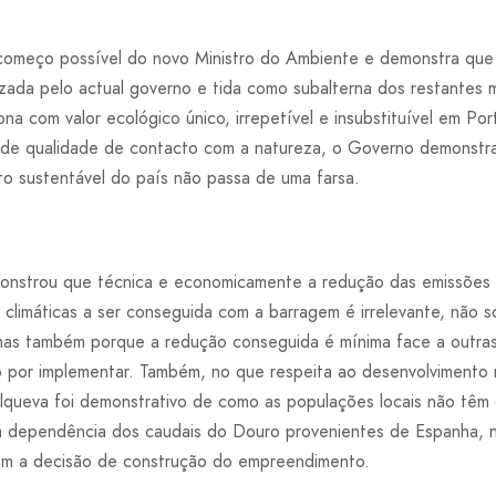
r começo possível do novo Ministro do Ambiente e demonstra que 
da pelo actual governo e tida como subalterna dos restantes m
a com valor ecológico único, irrepetível e insubstituível em Por
o de qualidade de contacto com a natureza, o Governo demonstr
o sustentável do país não passa de uma farsa.
monstrou que técnica e economicamente a redução das emissões 
s climáticas a ser conseguida com a barragem é irrelevante, não
mas também porque a redução conseguida é mínima face a outra
o por implementar. Também, no que respeita ao desenvolvimento 
queva foi demonstrativo de como as populações locais não têm 
 à dependência dos caudais do Douro provenientes de Espanha, 
ram a decisão de construção do empreendimento.