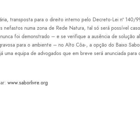
ria, transposta para o direito interno pelo Decreto-Lei nº 140/99
 nefastos numa zona de Rede Natura, tal só será possível caso
nunca foi demonstrado – e se verifique a ausência de solução alt
gravosa para o ambiente – no Alto Côa-, a opção do Baixo Sabor 
 já uma equipa de advogados que em breve será anunciada para c
tar:
www.saborlivre.org