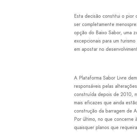
Esta decisão constitui o pio
ser completamente menospreza
opção do Baixo Sabor, uma zon
excepcionais para um turism
em apostar no desenvolviment
A Plataforma Sabor Livre de
responsáveis pelas alteraçõe
construída depois de 2010, 
mais eficazes que ainda estã
construção da barragem de Al
Por último, no que concerne
quaisquer planos que requei