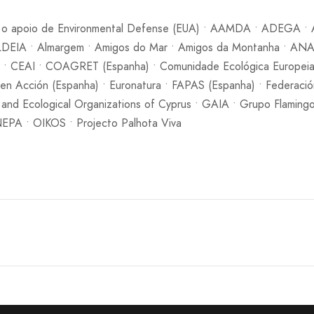
m o apoio de Environmental Defense (EUA) • AAMDA • ADEGA •
 ALDEIA • Almargem • Amigos do Mar • Amigos da Montanha • ANA
 • CEAI • COAGRET (Espanha) • Comunidade Ecológica Europe
n Acción (Espanha) • Euronatura • FAPAS (Espanha) • Federació
 and Ecological Organizations of Cyprus • GAIA • Grupo Flamingo 
PA • OIKOS • Projecto Palhota Viva