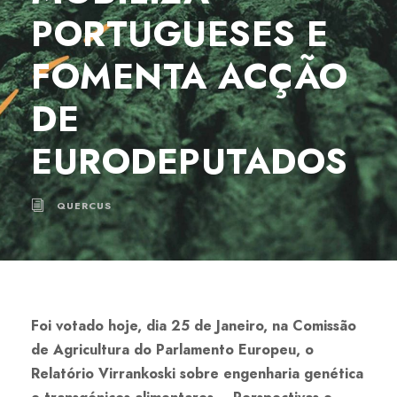
PORTUGUESES E
FOMENTA ACÇÃO
DE
EURODEPUTADOS
QUERCUS
Foi votado hoje, dia 25 de Janeiro, na Comissão
de Agricultura do Parlamento Europeu, o
Relatório Virrankoski sobre engenharia genética