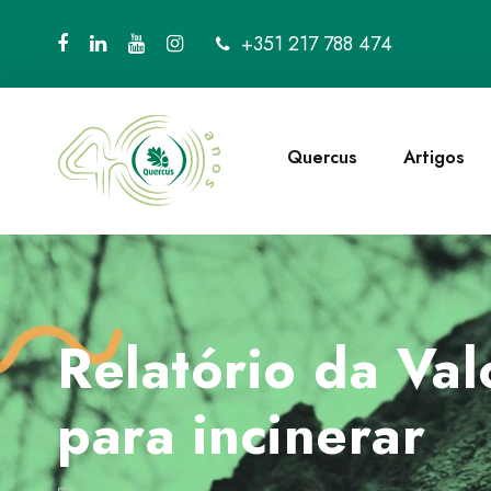
+351 217 788 474
Quercus
Artigos
Relatório da Va
para incinerar