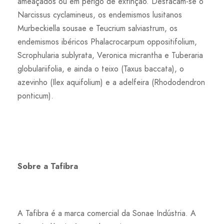
ameaçados ou em perigo de extinção. Destacam-se o
Narcissus cyclamineus, os endemismos lusitanos
Murbeckiella sousae e Teucrium salviastrum, os
endemismos ibéricos Phalacrocarpum oppositifolium,
Scrophularia sublyrata, Veronica micrantha e Tuberaria
globulariifolia, e ainda o teixo (Taxus baccata), o
azevinho (Ilex aquifolium) e a adelfeira (Rhododendron
ponticum).
Sobre a Tafibra
A Tafibra é a marca comercial da Sonae Indústria. A