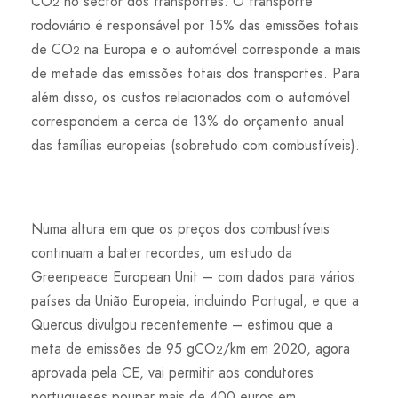
CO
no sector dos transportes. O transporte
2
rodoviário é responsável por 15% das emissões totais
de CO
na Europa e o automóvel corresponde a mais
2
de metade das emissões totais dos transportes. Para
além disso, os custos relacionados com o automóvel
correspondem a cerca de 13% do orçamento anual
das famílias europeias (sobretudo com combustíveis).
Numa altura em que os preços dos combustíveis
continuam a bater recordes, um estudo da
Greenpeace European Unit – com dados para vários
países da União Europeia, incluindo Portugal, e que a
Quercus divulgou recentemente – estimou que a
meta de emissões de 95 gCO
/km em 2020, agora
2
aprovada pela CE, vai permitir aos condutores
portugueses poupar mais de 400 euros em