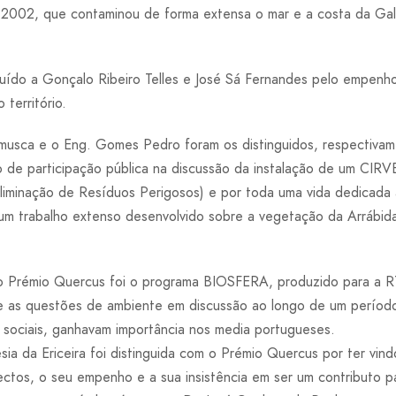
2002, que contaminou de forma extensa o mar e a costa da Ga
uído a Gonçalo Ribeiro Telles e José Sá Fernandes pelo empenh
território.
sca e o Eng. Gomes Pedro foram os distinguidos, respectivam
de participação pública na discussão da instalação de um CIRV
liminação de Resíduos Perigosos) e por toda uma vida dedicada
 um trabalho extenso desenvolvido sobre a vegetação da Arrábid
 Prémio Quercus foi o programa BIOSFERA, produzido para a RTP
 as questões de ambiente em discussão ao longo de um períod
ociais, ganhavam importância nos media portugueses.
a da Ericeira foi distinguida com o Prémio Quercus por ter vind
ectos, o seu empenho e a sua insistência em ser um contributo p