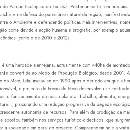
ão do Parque Ecológico do Funchal. Posteriormente tem tido uma 
unchal e na defesa do património natural da região, manifestando
tra o Ambiente e defendendo políticas mais interventivas, nom
gião corre devido à acção humana e orografia, por exemplo aqu
incêndios (como o de 2010 e 2012).
 é uma herdade alentejana, actualmente com 440ha de montado 
nte convertida ao Modo de Produção Biológico, desde 2001. A 
xo do Meio, Lda, iniciou-se em 1990 após o período em que a he
ponsável, o projecto do Freixo do Meio desenvolveu-se centra
om o funcionamento do nosso planeta. Trabalho, alimento, energi
ultura…, procurando uma redução progressiva da pegada ecológic
crescente autonomia de recursos. Para além da produção da maio
de apostou também nos serviços turístico-didacticos, que surgir
mar a sociedade em geral do projecto. Compreendem hoje a visita