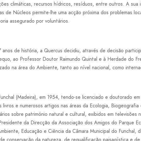
ções climáticas, recursos hídricos, resíduos, entre outros. A sua
s de Núcleos permite-lhe uma acção próxima dos problemas loca
oria assegurado por voluntários.
nos de história, a Quercus decidiu, através de decisão particip
equo, ao Professor Doutor Raimundo Quintal e à Herdade do Fre
zado na área do Ambiente, tanto ao nível nacional, como internac
unchal (Madeira), em 1954, tendo-se licenciado e doutorado em 
s livros e numerosos artigos nas áreas da Ecologia, Biogeografi
ios sobre património natural e cultural, exibidos em televisões na
 Presidente da Direcção da Associação dos Amigos do Parque Ec
mbiente, Educação e Ciência da Câmara Municipal do Funchal, de
de conservação da natureza, de requalificação paisagística e d