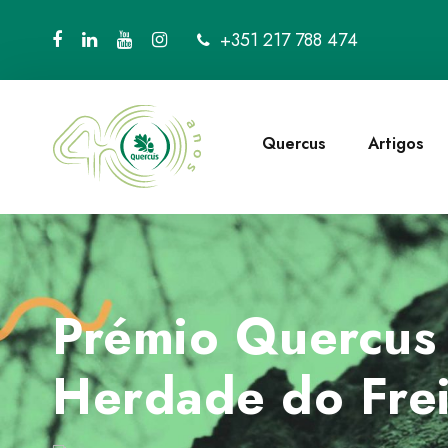
+351 217 788 474
Quercus
Artigos
Prémio Quercus
Herdade do Fre