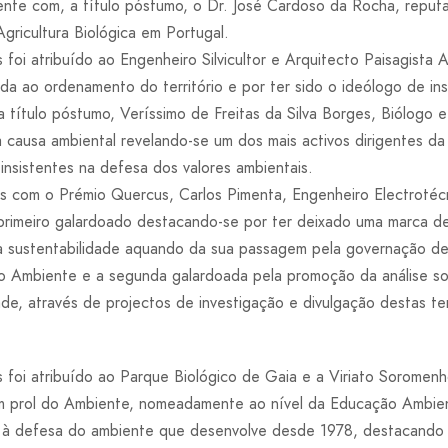
ente com, a título póstumo, o Dr. José Cardoso da Rocha, reputa
Agricultura Biológica em Portugal.
oi atribuído ao Engenheiro Silvicultor e Arquitecto Paisagista 
ada ao ordenamento do território e por ter sido o ideólogo de ins
 título póstumo, Veríssimo de Freitas da Silva Borges, Biólogo e
à causa ambiental revelando-se um dos mais activos dirigentes d
insistentes na defesa dos valores ambientais.
s com o Prémio Quercus, Carlos Pimenta, Engenheiro Electrotécn
 primeiro galardoado destacando-se por ter deixado uma marca 
 sustentabilidade aquando da sua passagem pela governação de 
 Ambiente e a segunda galardoada pela promoção da análise soc
ade, através de projectos de investigação e divulgação destas t
foi atribuído ao Parque Biológico de Gaia e a Viriato Soromenh
m prol do Ambiente, nomeadamente ao nível da Educação Ambien
da à defesa do ambiente que desenvolve desde 1978, destacando