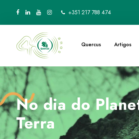
+351 217 788 474
Quercus
Artigos
No dia do Plane
Terra