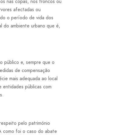
nos nas copas, nos troncos ou
árvores afectadas ou
do o período de vida dos
l do ambiente urbano que é,
ço público e, sempre que o
 medidas de compensação
écie mais adequada ao local
de entidades públicas com
s.
respeito pelo património
SA como foi o caso do abate