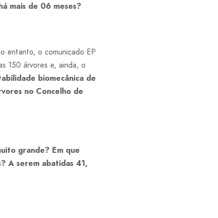
 há mais de 06 meses?
, no entanto, o comunicado EP
s 150 árvores e, ainda, o
stabilidade biomecânica de
rvores
no Concelho de
 muito grande? Em que
? A serem abatidas 41,