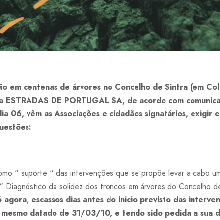
ão em centenas de árvores no Concelho de Sintra (em Cola
pela ESTRADAS DE PORTUGAL SA, de acordo com comunicad
ia 06, vêm as Associações e cidadãos signatários, exigir 
questões:
o “ suporte “ das intervenções que se propõe levar a cabo um r
 Diagnóstico da solidez dos troncos em árvores do Concelho de S
ó agora, escassos dias antes do inicio previsto das interve
 o mesmo datado de 31/03/10, e tendo sido pedida a sua d