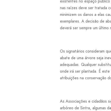
existentes no espaço público
nas raízes deve ser tratada c
minimizem os danos a elas c
exemplares. A decisão de ab
deverá ser sempre um último 
Os signatários consideram qu
abate de uma árvore seja ine
adequadas. Qualquer substitui
onde irá ser plantada. É est
atribuições na conservação d
As Associações e cidadãos si
arbóreo de Sintra, algumas d