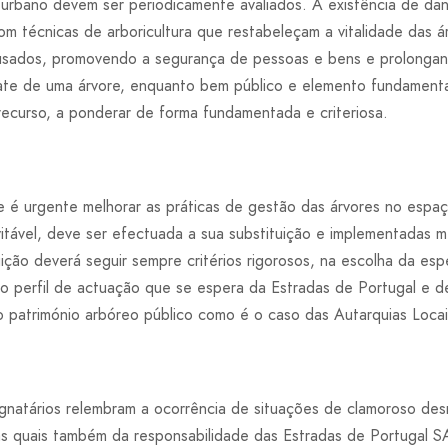
 urbano devem ser periodicamente avaliados. A existência de da
om técnicas de arboricultura que restabeleçam a vitalidade das 
ausados, promovendo a segurança de pessoas e bens e prolongan
ate de uma árvore, enquanto bem público e elemento fundamenta
recurso, a ponderar de forma fundamentada e criteriosa.
e é urgente melhorar as práticas de gestão das árvores no espa
vitável, deve ser efectuada a sua substituição e implementadas
ção deverá seguir sempre critérios rigorosos, na escolha da esp
e o perfil de actuação que se espera da Estradas de Portugal e 
o património arbóreo público como é o caso das Autarquias Locai
gnatários relembram a ocorrência de situações de clamoroso des
as quais também da responsabilidade das Estradas de Portugal 