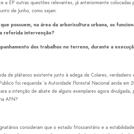
e a EP outras questões relevantes, já anteriormente colocadas 
junto de Junho, como sejam:
 que possuem, na área da arboricultura urbana, os funcio
a referida intervenção?
panhamento dos trabalhos no terreno, durante a execuç
da de plátanos existente junto à adega de Colares, verdadeiro ex
Publico foi requerida `a Autoridade Florestal Nacional ainda em
o para a intenção de abate de alguns exemplares agora divulgada
e na AFN?
natários consideram que o estado fitossanitário e a estabilidad