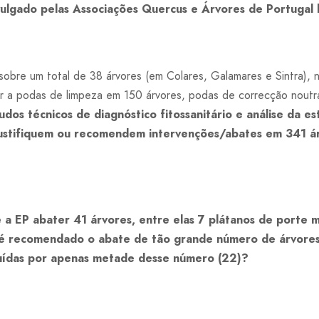
vulgado pelas Associações Quercus e Árvores de Portugal
u sobre um total de 38 árvores (em Colares, Galamares e Sintra)
r a podas de limpeza em 150 árvores, podas de correcção noutra
dos técnicos de diagnóstico fitossanitário e análise da e
justifiquem ou recomendem intervenções/abates em
341 á
a EP abater 41 árvores, entre elas 7 plátanos de porte
A é recomendado o abate de tão grande número de árvores
tuídas por apenas metade desse número (22)?