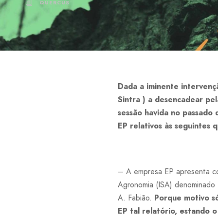
QUERCUS
Dada a iminente intervenç
Sintra ) a desencadear 
sessão havida no passado d
EP relativos às seguintes 
– A empresa EP apresenta com
Agronomia (ISA) denominado “
A. Fabião.
Porque motivo
s
EP tal relatório, estando