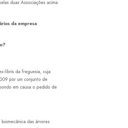
pelas duas Associações acima
nários da empresa
ão?
-líbris da freguesia, cuja
 2009 por um conjunto de
, pondo em causa o pedido de
e biomecânica das árvores