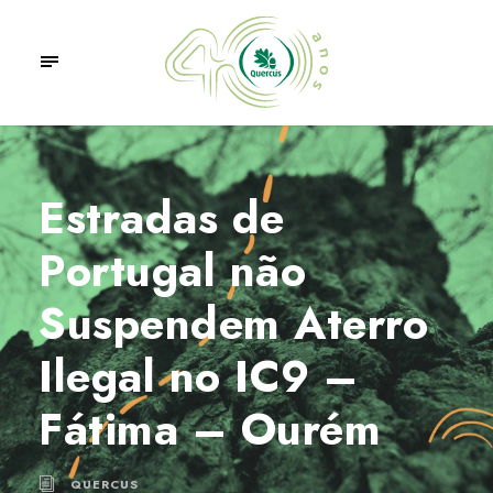
Estradas de
Portugal não
Suspendem Aterro
Ilegal no IC9 –
Fátima – Ourém
QUERCUS