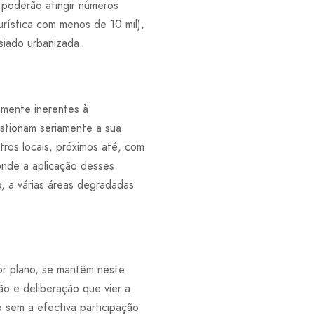
 poderão atingir números
rística com menos de 10 mil),
siado urbanizada.
amente inerentes à
stionam seriamente a sua
tros locais, próximos até, com
onde a aplicação desses
o, a várias áreas degradadas
ior plano, se mantêm neste
o e deliberação que vier a
 sem a efectiva participação