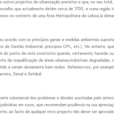
 outros projectos de urbanização previstos e que, no seu total,
oncelho que actualmente detém cerca de 1700, e numa região tu
sivo no contexto de uma Área Metropolitana de Lisboa já dema
eu acordo com os princípios gerais e medidas ambientais supost
o de Gestão Ambiental, princípios OPL, etc.). No entanto, que
em do ponto de vista construtivo quando, certamente, haverão ou
te de requalificação de áreas urbanas/industriais degradadas, 
entido e seriam obviamente bem vindos. Referimo-nos, por exempl
rreiro, Seixal e Setúbal.
parte substancial dos problemas e dúvidas suscitadas pelo anter
judiciárias em curso, que recomendam prudência na sua apreciaçã
nte, ao facto de qualquer novo projecto não dever ser aprovado