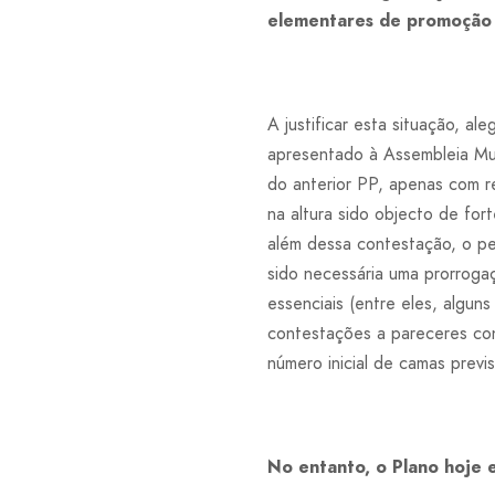
elementares de promoção d
A justificar esta situação, a
apresentado à Assembleia Mun
do anterior PP, apenas com re
na altura sido objecto de fo
além dessa contestação, o pe
sido necessária uma prorroga
essenciais (entre eles, algun
contestações a pareceres con
número inicial de camas prev
No entanto, o Plano hoje 