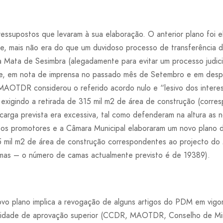
ressupostos que levaram à sua elaboração. O anterior plano foi 
mais não era do que um duvidoso processo de transferência de 
 Mata de Sesimbra (alegadamente para evitar um processo judici
te, em nota de imprensa no passado mês de Setembro e em desp
MAOTDR considerou o referido acordo nulo e “lesivo dos intere
 exigindo a retirada de 315 mil m2 de área de construção (corr
arga prevista era excessiva, tal como defenderam na altura as 
os promotores e a Câmara Municipal elaboraram um novo plano 
5 mil m2 de área de construção correspondentes ao projecto do
as – o número de camas actualmente previsto é de 19389).
ovo plano implica a revogação de alguns artigos do PDM em vigo
sidade de aprovação superior (CCDR, MAOTDR, Conselho de Min