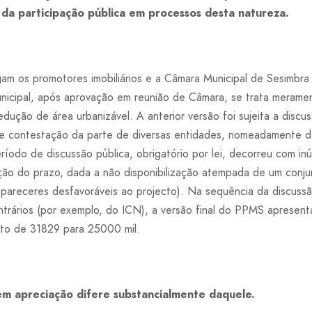
a participação pública em processos desta natureza.
legam os promotores imobiliários e a Câmara Municipal de Sesimbr
icipal, após aprovação em reunião de Câmara, se trata merame
dução de área urbanizável. A anterior versão foi sujeita a disc
rte contestação da parte de diversas entidades, nomeadamente d
ríodo de discussão pública, obrigatório por lei, decorreu com i
ção do prazo, dada a não disponibilização atempada de um con
s pareceres desfavoráveis ao projecto). Na sequência da discussã
trários (por exemplo, do ICN), a versão final do PPMS apresenta
isto de 31829 para 25000 mil.
em apreciação difere substancialmente daquele.