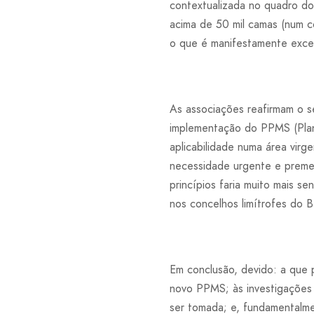
contextualizada no quadro dos
acima de 50 mil camas (num c
o que é manifestamente exces
As associações reafirmam o s
implementação do PPMS (Plan
aplicabilidade numa área virg
necessidade urgente e premen
princípios faria muito mais s
nos concelhos limítrofes do Ba
Em conclusão, devido: a que 
novo PPMS; às investigações 
ser tomada; e, fundamentalme