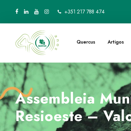
+351 217 788 474
Quercus
Artigos
Assembleia Muni
Resioeste – Valo