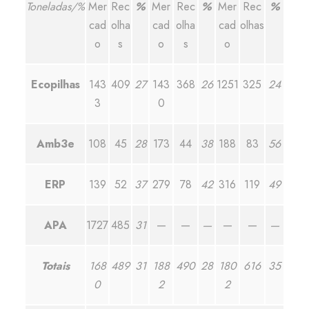
Toneladas/%
Mer
Rec
%
Mer
Rec
%
Mer
Rec
%
cad
olha
cad
olha
cad
olhas
o
s
o
s
o
Ecopilhas
143
409
27
143
368
26
1251
325
24
3
0
Amb3e
108
45
28
173
44
38
188
83
56
ERP
139
52
37
279
78
42
316
119
49
APA
1727
485
31
—
—
—
—
—
—
Totais
168
489
31
188
490
28
180
616
35
0
2
2