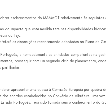
obter esclarecimentos do MAMAOT relativamente às seguintes 
ção do impacte que esta medida terá nas disponibilidades hídric
acia do Tejo;
afetará as disposições recentemente adoptadas no Plano de Ge
ortuguês, e nomeadamente as entidades competentes na gestão
vimentos, prosseguir com um segundo ciclo de planeamento, ond
 partilhadas.
erar apresentar uma queixa à Comissão Europeia por quebra do
 e dos acordos estabelecidos no Convénio de Albufeira, uma ve
o Estado Português, terá sido tomada sem o conhecimento do Go