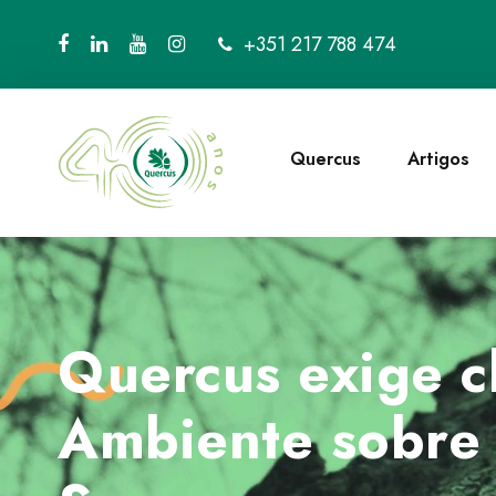
+351 217 788 474
Quercus
Artigos
Quercus exige cl
Ambiente sobre 