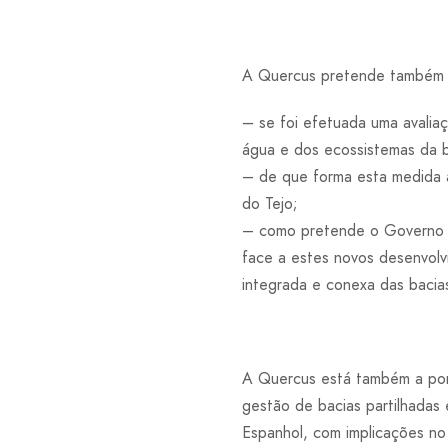
A Quercus pretende também 
– se foi efetuada uma avalia
água e dos ecossistemas da b
– de que forma esta medida 
do Tejo;
– como pretende o Governo P
face a estes novos desenvol
integrada e conexa das bacias
A Quercus está também a pond
gestão de bacias partilhadas
Espanhol, com implicações n