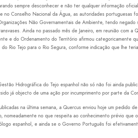
rando sempre desconhecer e não ter qualquer informação oficial
e no Conselho Nacional da Água, as autoridades portuguesas fo
 Organizações Não Governamentais de Ambiente, tendo negado 
transvases. Ainda no passado mês de Janeiro, em reunião com a Q
ente e do Ordenamento do Território afirmou categoricamente qu
e do Rio Tejo para o Rio Segura, conforme indicação que lhe ter
Gestão Hidrográfica do Tejo espanhol não só não foi ainda publ
 sido já objecto de uma ação por incumprimento por parte da Co
ublicadas na última semana, a Quercus enviou hoje um pedido de 
ação, nomeadamente no que respeita ao conhecimento prévio que
logo espanhol, e ainda se o Governo Português foi efetivament