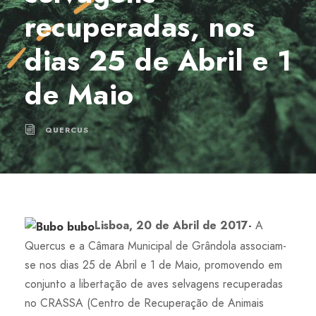
recuperadas, nos
dias 25 de Abril e 1
de Maio
QUERCUS
Lisboa, 20 de Abril de 2017-
A
Quercus e a Câmara Municipal de Grândola associam-
se nos dias 25 de Abril e 1 de Maio, promovendo em
conjunto a libertação de aves selvagens recuperadas
no CRASSA (Centro de Recuperação de Animais