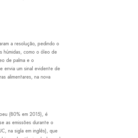
aram a resolução, pedindo o
as húmidas, como o óleo de
leo de palma e o
e envia um sinal evidente de
ras alimentares, na nova
ropeu (80% em 2015), é
se as emissões durante o
UC, na sigla em inglês), que