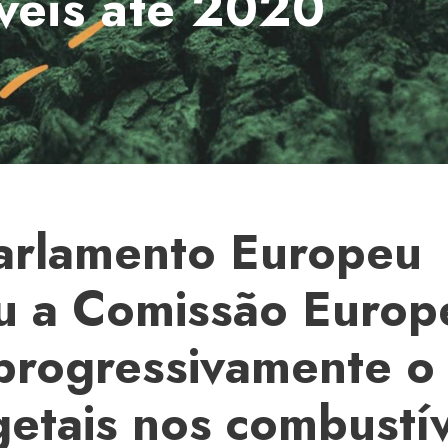
veis até 2020
arlamento Europeu
u a Comissão Europe
 progressivamente o
getais nos combustív