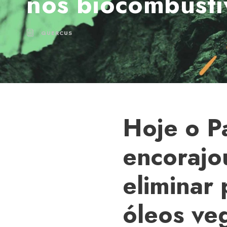
nos biocombustí
QUERCUS
Hoje o P
encorajo
eliminar
óleos ve