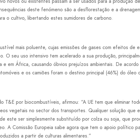
ivo novos ou existentes passam a ser usados para a produção d
onsequências deste fenómeno são a desflorestação e a drenage
ara o cultivo, libertando estes sumidores de carbono.
stível mais poluente, cujas emissões de gases com efeitos de e
o. O seu uso intensivo tem acelerado a sua produção, principalm
a e em África, causando óbvios prejuízos ambientais. De aco
tomóveis e os camiões foram o destino principal (46%) do óleo 
do T&E por biocombustíveis, afirmou: “A UE tem que eliminar tod
óleos vegetais no sector dos transportes. Qualquer solução que 
 de este ser simplesmente substituído por colza ou soja, que p
eo. A Comissão Europeia sabe agora que tem o apoio político p
oduzidos a partir de culturas alimentares.”