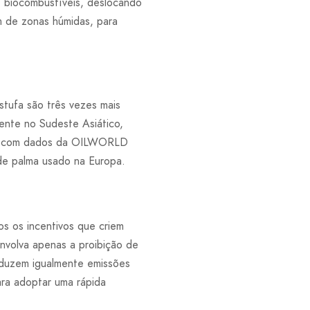
e biocombustíveis, deslocando
m de zonas húmidas, para
stufa são três vezes mais
ente no Sudeste Asiático,
rdo com dados da OILWORLD
de palma usado na Europa.
os os incentivos que criem
envolva apenas a proibição de
roduzem igualmente emissões
ara adoptar uma rápida