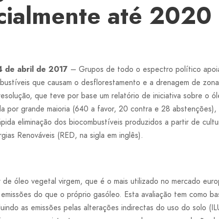
cialmente até 2020
4 de abril de 2017
– Grupos de todo o espectro político apoi
ombustíveis que causam o desflorestamento e a drenagem de zon
 resolução, que teve por base um relatório de iniciativa sobre o ó
a por grande maioria (640 a favor, 20 contra e 28 abstenções), 
ida eliminação dos biocombustíveis produzidos a partir de cultu
gias Renováveis (RED, na sigla em inglês).
ir de óleo vegetal virgem, que é o mais utilizado no mercado eu
emissões do que o próprio gasóleo. Esta avaliação tem como ba
cluindo as emissões pelas alterações indirectas do uso do solo (IL