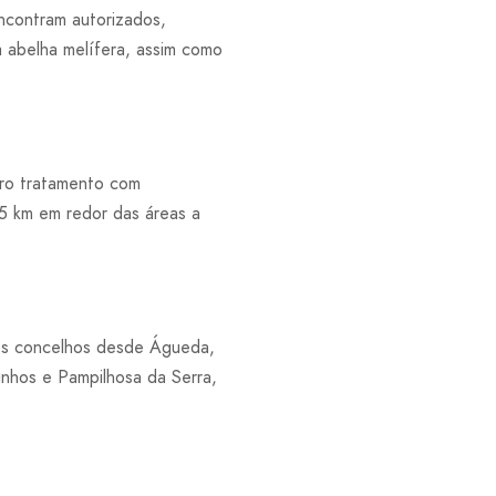
ncontram autorizados,
a abelha melífera, assim como
ro tratamento com
,5 km em redor das áreas a
sos concelhos desde Águeda,
inhos e Pampilhosa da Serra,