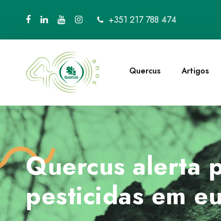
+351 217 788 474
Quercus
Artigos
Quercus alerta p
pesticidas em eu