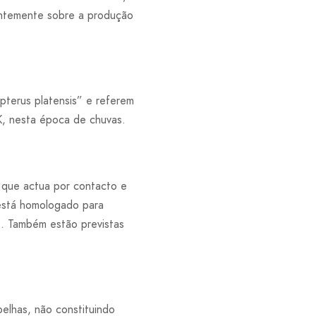
entemente sobre a produção
terus platensis” e referem
IK, nesta época de chuvas.
e que actua por contacto e
 está homologado para
s). Também estão previstas
belhas, não constituindo