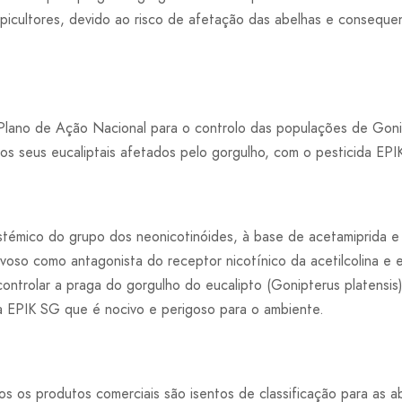
picultores, devido ao risco de afetação das abelhas e consequ
lano de Ação Nacional para o controlo das populações de Gonip
o os seus eucaliptais afetados pelo gorgulho, com o pesticida EP
istémico do grupo dos neonicotinóides, à base de acetamiprida 
rvoso como antagonista do receptor nicotínico da acetilcolina e
controlar a praga do gorgulho do eucalipto (Gonipterus platensi
da EPIK SG que é nocivo e perigoso para o ambiente.
s os produtos comerciais são isentos de classificação para as a