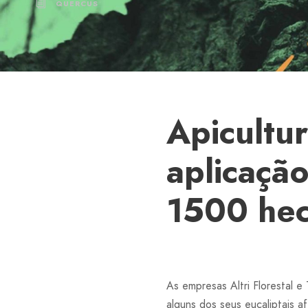
QUERCUS
Apicultu
aplicaçã
1500 hec
As empresas Altri Florestal 
alguns dos seus eucaliptais 