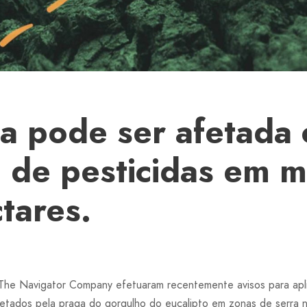
ra pode ser afetada
o de pesticidas em m
tares.
e The Navigator Company efetuaram recentemente avisos para apl
afetados pela praga do gorgulho do eucalipto em zonas de serra 