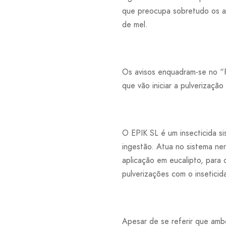
que preocupa sobretudo os a
de mel.
Os avisos enquadram-se no “P
que vão iniciar a pulverizaçã
O EPIK SL é um insecticida s
ingestão. Atua no sistema ne
aplicação em eucalipto, para 
pulverizações com o insetici
Apesar de se referir que ambo