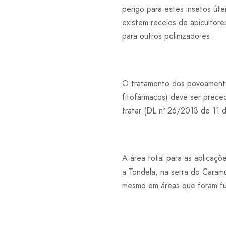
perigo para estes insetos út
existem receios de apicultore
para outros polinizadores.
O tratamento dos povoamento
fitofármacos) deve ser prece
tratar (DL nº 26/2013 de 11 de
A área total para as aplicaç
a Tondela, na serra do Caram
mesmo em áreas que foram fu