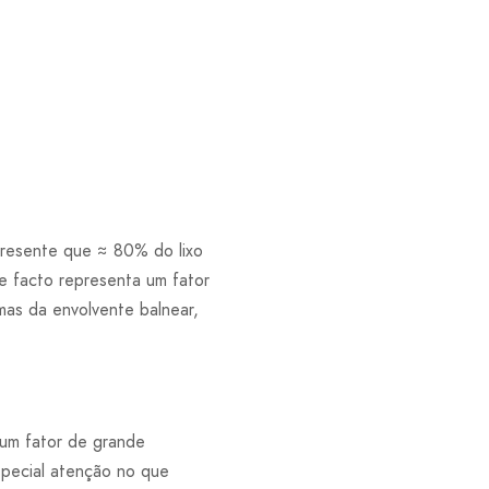
presente que ≈ 80% do lixo
e facto representa um fator
mas da envolvente balnear,
 um fator de grande
pecial atenção no que