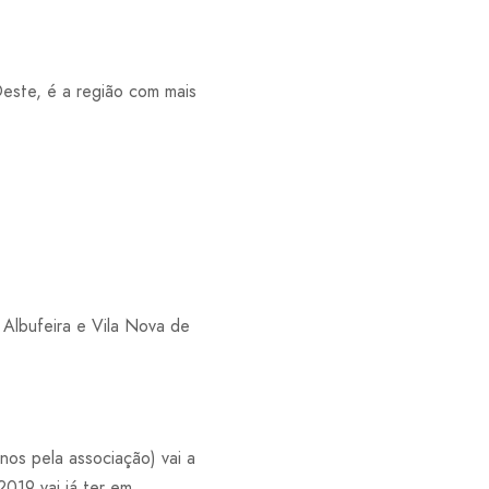
Oeste, é a região com mais
 Albufeira e Vila Nova de
os pela associação) vai a
2019 vai já ter em