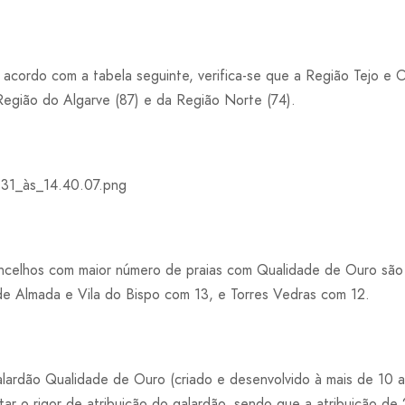
 acordo com a tabela seguinte, verifica-se que a Região Tejo e 
 Região do Algarve (87) e da Região Norte (74).
concelhos com maior número de praias com Qualidade de Ouro são
de Almada e Vila do Bispo com 13, e Torres Vedras com 12.
ardão Qualidade de Ouro (criado e desenvolvido à mais de 10 an
ar o rigor de atribuição do galardão, sendo que a atribuição de 