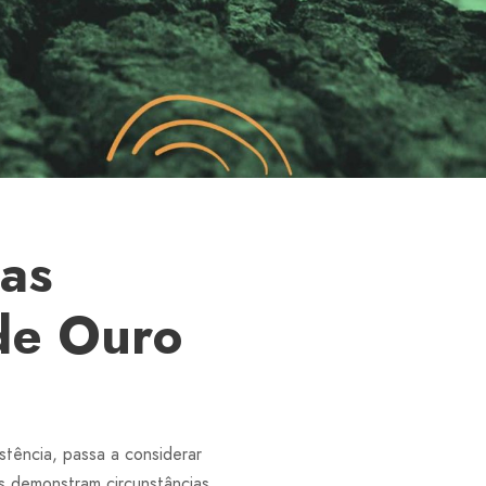
ias
de Ouro
tência, passa a considerar
s demonstram circunstâncias