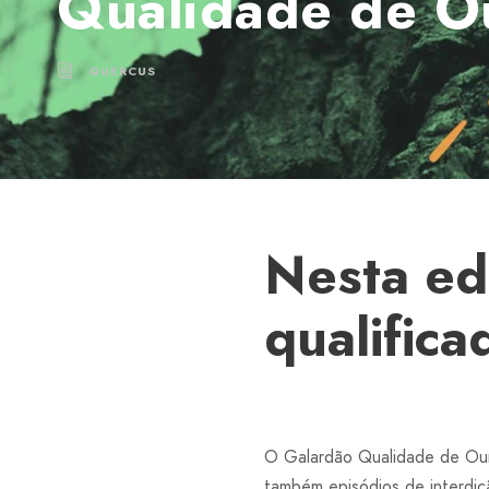
Qualidade de O
QUERCUS
Nesta ed
qualific
O Galardão Qualidade de Ouro
também episódios de interdiç