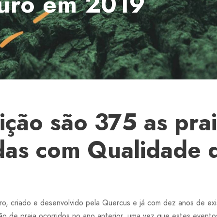
uro em 2019
ição são 375 as pra
adas com Qualidade 
, criado e desenvolvido pela Quercus e já com dez anos de exis
ão de praia ocorridos no ano anterior, uma vez que estes evento