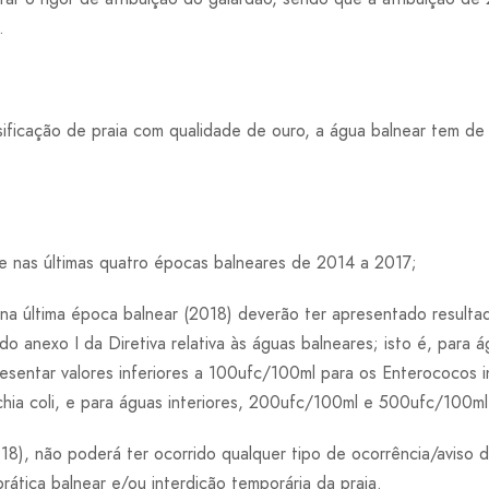
.
ificação de praia com qualidade de ouro, a água balnear tem de 
e nas últimas quatro épocas balneares de 2014 a 2017;
s na última época balnear (2018) deverão ter apresentado result
do anexo I da Diretiva relativa às águas balneares; isto é, para á
esentar valores inferiores a 100ufc/100ml para os Enterococos int
hia coli, e para águas interiores, 200ufc/100ml e 500ufc/100ml
018), não poderá ter ocorrido qualquer tipo de ocorrência/aviso
prática balnear e/ou interdição temporária da praia.