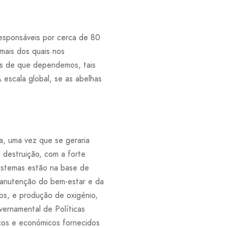
responsáveis por cerca de 80
imais dos quais nos
las de que dependemos, tais
 escala global, se as abelhas
a, uma vez que se geraria
 destruição, com a forte
istemas estão na base de
manutenção do bem-estar e da
os, e produção de oxigénio,
vernamental de Políticas
icos e económicos fornecidos