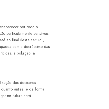
desaparecer por todo o
ão particularmente sensíveis
é ao final deste século),
ocupados com o decréscimo das
icidas, a poluição, a
lização dos decisores
r quanto antes, e de forma
agar no futuro será