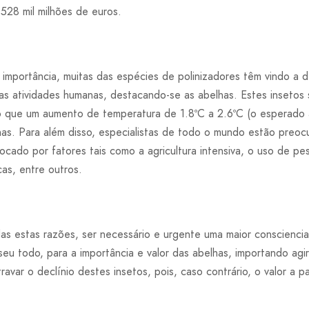
 528 mil milhões de euros.
l importância, muitas das espécies de polinizadores têm vindo a 
 atividades humanas, destacando-se as abelhas. Estes insetos s
 que um aumento de temperatura de 1.8ºC a 2.6ºC (o esperado at
lhas. Para além disso, especialistas de todo o mundo estão pre
cado por fatores tais como a agricultura intensiva, o uso de pest
as, entre outros.
as estas razões, ser necessário e urgente uma maior consciencia
seu todo, para a importância e valor das abelhas, importando agi
avar o declínio destes insetos, pois, caso contrário, o valor a p