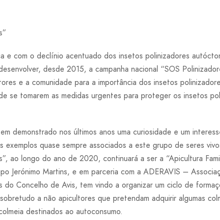
s”
a e com o declínio acentuado dos insetos polinizadores autóct
 desenvolver, desde 2015, a campanha nacional “SOS Polinizad
ultores e a comunidade para a importância dos insetos polinizador
 de se tomarem as medidas urgentes para proteger os insetos pol
em demonstrado nos últimos anos uma curiosidade e um interess
ns exemplos quase sempre associados a este grupo de seres viv
, ao longo do ano de 2020, continuará a ser a “Apicultura Famil
po Jerónimo Martins, e em parceria com a ADERAVIS – Associa
s do Concelho de Avis, tem vindo a organizar um ciclo de formaçõe
sobretudo a não apicultores que pretendam adquirir algumas colm
colmeia destinados ao autoconsumo.