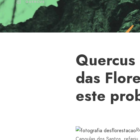
QUERCUS
Quercus 
das Flor
este pro
R
Capoulas dos Santos, referiu 