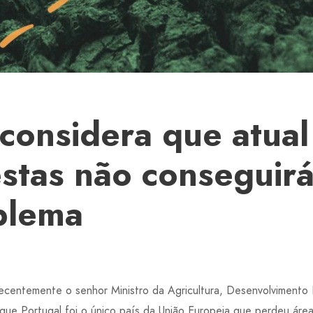
considera que atua
estas não conseguirá
blema
ecentemente o senhor Ministro da Agricultura, Desenvolvimento R
que Portugal foi o único país da União Europeia que perdeu área 