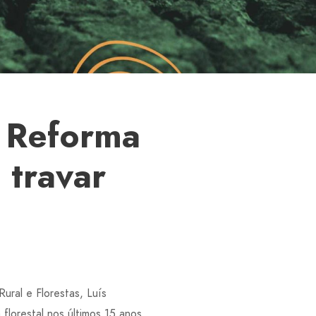
l Reforma
 travar
ural e Florestas, Luís
florestal nos últimos 15 anos,