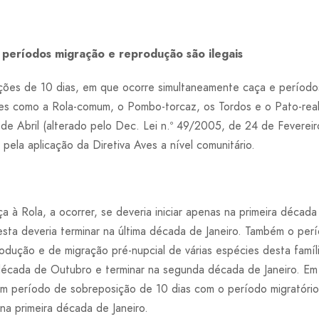
períodos migração e reprodução são ilegais
ições de 10 dias, em que ocorre simultaneamente caça e períod
es como a Rola-comum, o Pombo-torcaz, os Tordos e o Pato-real,
de Abril (alterado pelo Dec. Lei n.º 49/2005, de 24 de Fevereir
ela aplicação da Diretiva Aves a nível comunitário.
 à Rola, a ocorrer, se deveria iniciar apenas na primeira décad
sta deveria terminar na última década de Janeiro. Também o per
dução e de migração pré-nupcial de várias espécies desta famíli
a década de Outubro e terminar na segunda década de Janeiro. Em
 um período de sobreposição de 10 dias com o período migratório
na primeira década de Janeiro.