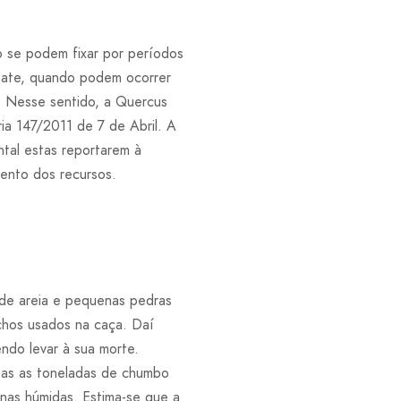
o se podem fixar por períodos
 abate, quando podem ocorrer
c. Nesse sentido, a Quercus
ria 147/2011 de 7 de Abril. A
tal estas reportarem à
ento dos recursos.
 de areia e pequenas pedras
chos usados na caça. Daí
ndo levar à sua morte.
itas as toneladas de chumbo
nas húmidas. Estima-se que a