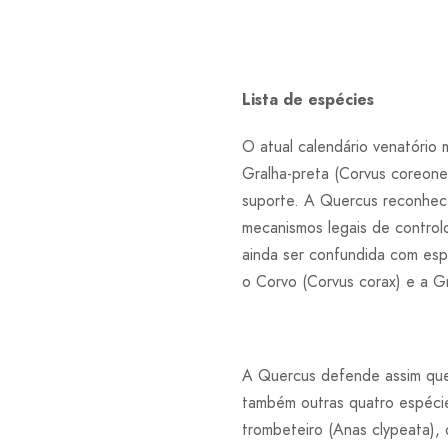
Lista de espécies
O atual calendário venatóri
Gralha-preta (Corvus coreone
suporte. A Quercus reconhece
mecanismos legais de control
ainda ser confundida com es
o Corvo (Corvus corax) e a Gr
A Quercus defende assim que 
também outras quatro espéci
trombeteiro (Anas clypeata), 