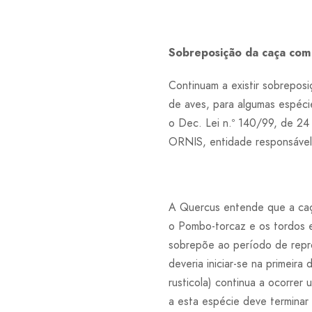
Sobreposição da caça com 
Continuam a existir sobrepos
de aves, para algumas espéci
o Dec. Lei n.º 140/99, de 24 
ORNIS, entidade responsável p
A Quercus entende que a caça
o Pombo-torcaz e os tordos e
sobrepõe ao período de repro
deveria iniciar-se na primeir
rusticola) continua a ocorrer
a esta espécie deve terminar 