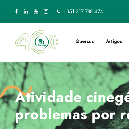
+351 217 788 474
Quercus
Artigos
Atividade cinegé
problemas por r