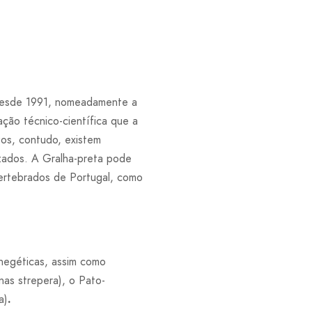
 desde 1991, nomeadamente a
ção técnico-científica que a
os, contudo, existem
izados. A Gralha-preta pode
ertebrados de Portugal, como
negéticas, assim como
as strepera), o Pato-
a)
.