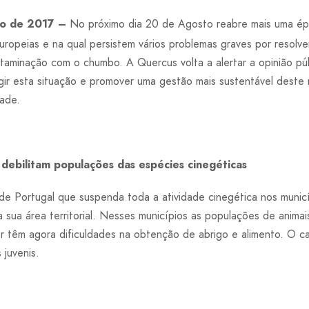
to de 2017 –
No próximo dia 20 de Agosto reabre mais uma é
 Europeias e na qual persistem vários problemas graves por resolv
ntaminação com o chumbo. A Quercus volta a alertar a opinião pú
gir esta situação e promover uma gestão mais sustentável deste 
dade.
a debilitam populações das espécies cinegéticas
e Portugal que suspenda toda a atividade cinegética nos munic
 sua área territorial. Nesses municípios as populações de animai
r têm agora dificuldades na obtenção de abrigo e alimento. O ca
 juvenis.