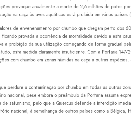
nições provoque anualmente a morte de 2,6 milhões de patos p
ização na caça às aves aquáticas está proibida em vários países 
valores de envenenamento por chumbo que chegam perto dos 60%
, ficando provada a ocorrência de mortalidade devido a esta ca
iva a proibição da sua utilização começando de forma gradual pe
ntudo, esta medida claramente insuficiente. Com a Portaria 147/2
unições com chumbo em zonas húmidas na caça a outras espécies, 
o que perdure a contaminação por chumbo em todas as outras zo
itório nacional, pese embora o preâmbulo da Portaria assuma expr
a de saturnismo, pelo que a Quercus defende a interdição imedi
tório nacional, à semelhança de outros países como a Bélgica, 