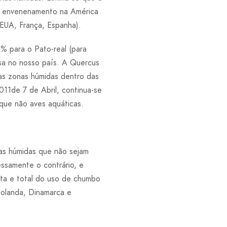
or envenenamento na América
(EUA, França, Espanha).
 para o Pato-real (para
usa no nosso país. A Quercus
las zonas húmidas dentro das
011de 7 de Abril, continua-se
que não aves aquáticas.
nas húmidas que não sejam
essamente o contrário, e
ata e total do uso de chumbo
Holanda, Dinamarca e