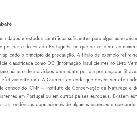
abate
em dados e estudos científicos suficientes para algumas espéc
o por parte do Estado Português, no que diz respeito ao númer
 aplicado o princípio da precaução. A título de exemplo refira-
écie classificada como DD (Informação Insuficiente) no Livro Ve
mo número de indivíduos para abate por dia por caçador (8 aves
é efetivamente rara. A Quercus entende que devem ser efetuad
de censos do ICNF – Instituto de Conservação da Natureza e da
xistentes em Portugal ou em outros países europeus. Existem es
am as tendências populacionais de algumas espécies e que pode