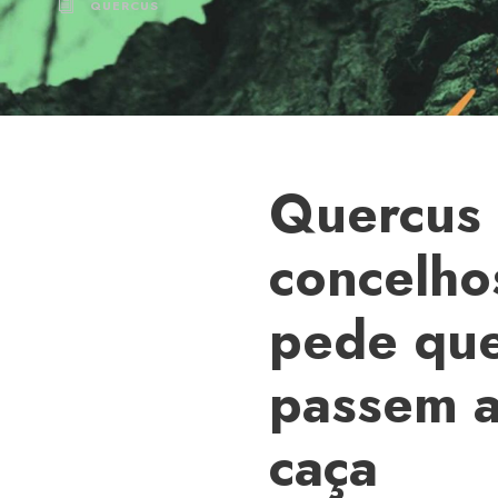
QUERCUS
Quercus 
concelho
pede que
passem a
caça