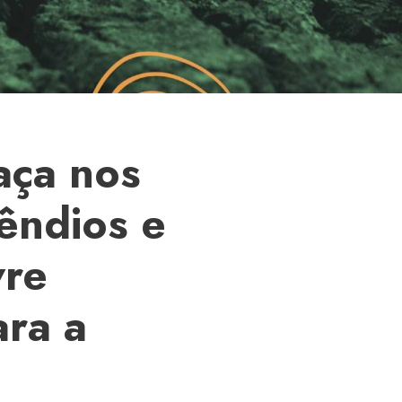
aça nos
êndios e
vre
ara a