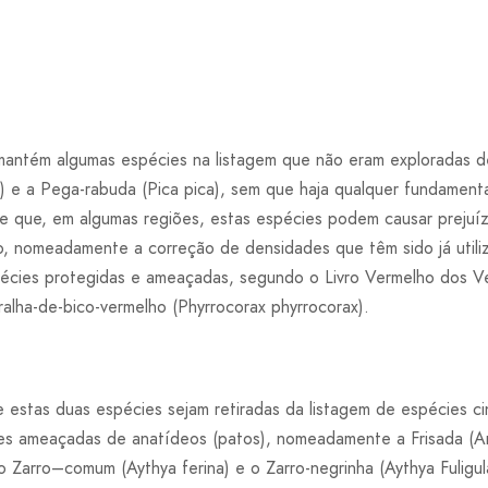
o mantém algumas espécies na listagem que não eram exploradas
) e a Pega-rabuda (Pica pica), sem que haja qualquer fundamenta
 que, em algumas regiões, estas espécies podem causar prejuíz
o, nomeadamente a correção de densidades que têm sido já util
pécies protegidas e ameaçadas, segundo o Livro Vermelho dos V
alha-de-bico-vermelho (Phyrrocorax phyrrocorax).
estas duas espécies sejam retiradas da listagem de espécies ci
es ameaçadas de anatídeos (patos), nomeadamente a Frisada (An
o Zarro–comum (Aythya ferina) e o Zarro-negrinha (Aythya Fuligul