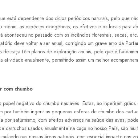
que está dependente dos ciclos periódicos naturais, pelo que nã
 triénio, as espécies cinegéticas, os efetivos e os locais para
 já aconteceu no passado com os incêndios florestais, secas, et
tório deve voltar a ser anual, corrigindo um grave erro da Porta
 de caça têm planos de exploração anuais, pelo que é fundamen
da atividade anualmente, permitindo assim um melhor acompanham
ar com chumbo
 papel negativo do chumbo nas aves. Estas, ao ingerirem grãos
am por também ingerir as pequenas esferas de chumbo dos cartu
da por saturnismo, com efeitos adversos na saúde das aves, pode
 de cartuchos usados anualmente na caça no nosso País, são mu
umulando nas nossas áreas naturais, com especial impacte nas zo